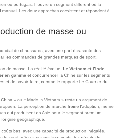
ien ou portugais. Il ouvre un segment différent où la
il manuel. Les deux approches coexistent et répondent à
production de masse ou
mondial de chaussures, avec une part écrasante des
 par les commandes de grandes marques de sport.
ion de masse. La réalité évolue.
Le Vietnam et l’Inde
ter en gamme
et concurrencer la Chine sur les segments
s et de savoir-faire, comme le rapporte Le Courrier du
 China » ou « Made in Vietnam » reste un argument de
uropéen. La perception de marché freine l’adoption, même
ques qui produisent en Asie pour le segment premium
l’origine géographique.
s coûts bas, avec une capacité de production inégalée.
e de sport grâce aux investissements des géants du