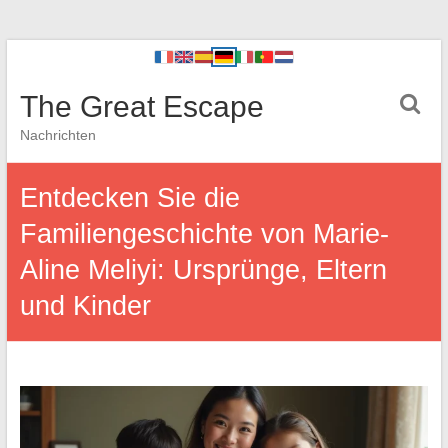
The Great Escape
Nachrichten
Entdecken Sie die
Familiengeschichte von Marie-
Aline Meliyi: Ursprünge, Eltern
und Kinder