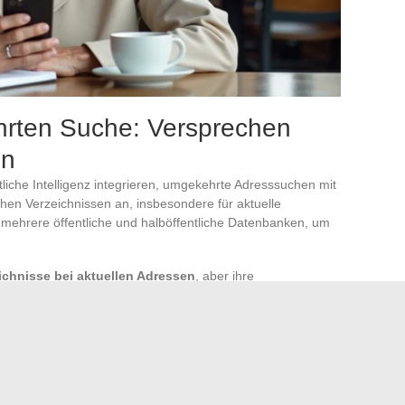
hrten Suche: Versprechen
en
tliche Intelligenz integrieren, umgekehrte Adresssuchen mit
chen Verzeichnissen an, insbesondere für aktuelle
ehrere öffentliche und halböffentliche Datenbanken, um
eichnisse bei aktuellen Adressen
, aber ihre
 oder ländlichen Adressen, wo die Datenbanken weniger
berprüfen Sie zwei Punkte:
uropa gehostet, oder überträgt er Daten auf Server