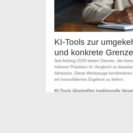
KI-Tools zur umgeke
und konkrete Grenz
Seit Anfang 2026 bieten Dienste, die küns
höherer Präzision im Vergleich zu klassis
Adressen. Diese Werkzeuge kombinieren m
ein konsolidiertes Ergebnis zu liefern.
KI-Tools übertreffen traditionelle Verz
Zuverlässigkeit nimmt stark ab bei alten
umfangreich sind.
Bevor Sie einen dieser Dienste nutzen, ü
Ist der Dienst DSGVO-konform und in E
außerhalb der EU?