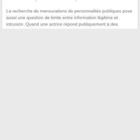
La recherche de mensurations de personnalités publiques pose
aussi une question de limite entre information légitime et
intrusion. Quand une actrice répond publiquement à des
critiques sur son corps, elle ne consent pas pour autant à la
diffusion de ses données physiques.
Lola Dewaere a tracé cette ligne avec clarté. Son parcours, de
la filiation avec Patrick Dewaere aux rôles dans des productions
télévisuelles populaires, mérite une attention qui dépasse la
question du poids. Les données physiques non confirmées qui
circulent en ligne n’apportent rien à la compréhension de sa
carrière ni de son travail d’actrice.
←
Strava gratuit ou payant : avantages, inconvénients et
conseils pour bien choisir
Comment reconnaître une étiquette Carhartt authentique :
astuces et conseils pratiques
→