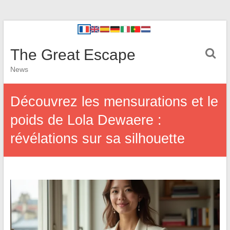
The Great Escape
News
Découvrez les mensurations et le
poids de Lola Dewaere :
révélations sur sa silhouette