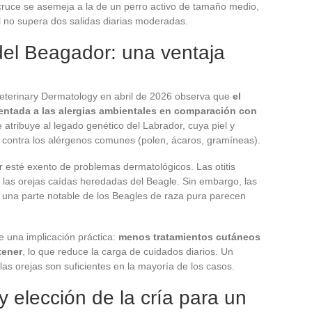
ruce se asemeja a la de un perro activo de tamaño medio,
eal no supera dos salidas diarias moderadas.
del Beagador: una ventaja
 Veterinary Dermatology en abril de 2026 observa que
el
entada a las alergias ambientales en comparación con
 atribuye al legado genético del Labrador, cuya piel y
 contra los alérgenos comunes (polen, ácaros, gramíneas).
r esté exento de problemas dermatológicos. Las otitis
r las orejas caídas heredadas del Beagle. Sin embargo, las
a una parte notable de los Beagles de raza pura parecen
ne una implicación práctica:
menos tratamientos cutáneos
tener
, lo que reduce la carga de cuidados diarios. Un
las orejas son suficientes en la mayoría de los casos.
 elección de la cría para un