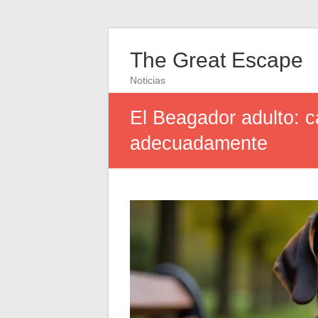
The Great Escape
Noticias
El Beagador adulto: c
adecuadamente