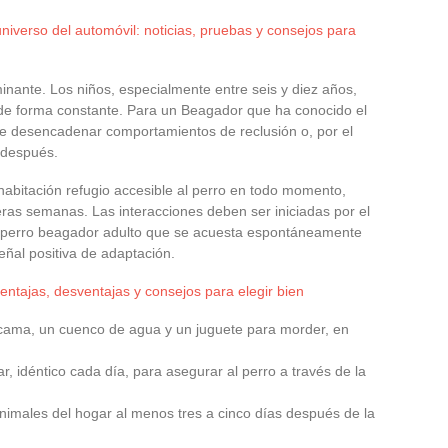
niverso del automóvil: noticias, pruebas y consejos para
nante. Los niños, especialmente entre seis y diez años,
o de forma constante. Para un Beagador que ha conocido el
e desencadenar comportamientos de reclusión o, por el
r después.
habitación refugio accesible al perro en todo momento,
eras semanas. Las interacciones deben ser iniciadas por el
n perro beagador adulto que se acuesta espontáneamente
eñal positiva de adaptación.
ventajas, desventajas y consejos para elegir bien
 cama, un cuenco de agua y un juguete para morder, en
r, idéntico cada día, para asegurar al perro a través de la
nimales del hogar al menos tres a cinco días después de la