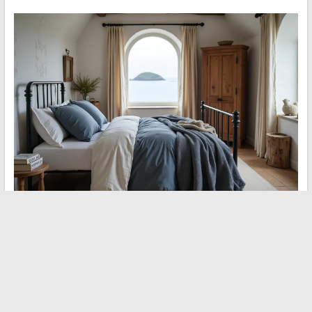
La casa bretona moderna se define por decisiones concretas:
carpinterías que aíslan sin enmascarar la piedra, revestimientos
que respiran con el muro, decoración sobria anclada en los
materiales locales. Cada elección técnica tiene un impacto
directo en el confort y en la durabilidad de la edificación.
Renovar una casa bretona es prolongar un patrimonio
haciéndolo habitable hoy
.