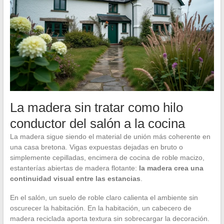
La madera sin tratar como hilo
conductor del salón a la cocina
La madera sigue siendo el material de unión más coherente en
una casa bretona. Vigas expuestas dejadas en bruto o
simplemente cepilladas, encimera de cocina de roble macizo,
estanterías abiertas de madera flotante:
la madera crea una
continuidad visual entre las estancias
.
En el salón, un suelo de roble claro calienta el ambiente sin
oscurecer la habitación. En la habitación, un cabecero de
madera reciclada aporta textura sin sobrecargar la decoración.