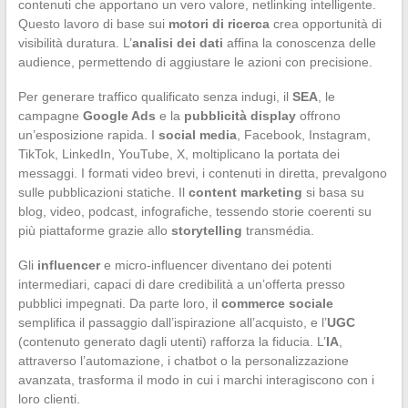
contenuti che apportano un vero valore, netlinking intelligente.
Questo lavoro di base sui
motori di ricerca
crea opportunità di
visibilità duratura. L’
analisi dei dati
affina la conoscenza delle
audience, permettendo di aggiustare le azioni con precisione.
Per generare traffico qualificato senza indugi, il
SEA
, le
campagne
Google Ads
e la
pubblicità display
offrono
un’esposizione rapida. I
social media
, Facebook, Instagram,
TikTok, LinkedIn, YouTube, X, moltiplicano la portata dei
messaggi. I formati video brevi, i contenuti in diretta, prevalgono
sulle pubblicazioni statiche. Il
content marketing
si basa su
blog, video, podcast, infografiche, tessendo storie coerenti su
più piattaforme grazie allo
storytelling
transmédia.
Gli
influencer
e micro-influencer diventano dei potenti
intermediari, capaci di dare credibilità a un’offerta presso
pubblici impegnati. Da parte loro, il
commerce sociale
semplifica il passaggio dall’ispirazione all’acquisto, e l’
UGC
(contenuto generato dagli utenti) rafforza la fiducia. L’
IA
,
attraverso l’automazione, i chatbot o la personalizzazione
avanzata, trasforma il modo in cui i marchi interagiscono con i
loro clienti.