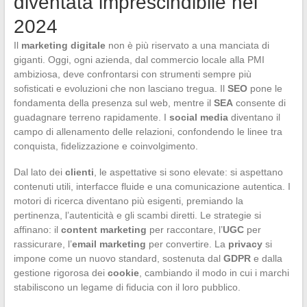
diventata imprescindibile nel
2024
Il
marketing digitale
non è più riservato a una manciata di
giganti. Oggi, ogni azienda, dal commercio locale alla PMI
ambiziosa, deve confrontarsi con strumenti sempre più
sofisticati e evoluzioni che non lasciano tregua. Il
SEO
pone le
fondamenta della presenza sul web, mentre il
SEA
consente di
guadagnare terreno rapidamente. I
social media
diventano il
campo di allenamento delle relazioni, confondendo le linee tra
conquista, fidelizzazione e coinvolgimento.
Dal lato dei
clienti
, le aspettative si sono elevate: si aspettano
contenuti utili, interfacce fluide e una comunicazione autentica. I
motori di ricerca diventano più esigenti, premiando la
pertinenza, l’autenticità e gli scambi diretti. Le strategie si
affinano: il
content marketing
per raccontare, l’
UGC
per
rassicurare, l’
email marketing
per convertire. La
privacy
si
impone come un nuovo standard, sostenuta dal
GDPR
e dalla
gestione rigorosa dei
cookie
, cambiando il modo in cui i marchi
stabiliscono un legame di fiducia con il loro pubblico.