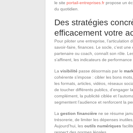
le site
portail-entreprises.fr
propose un écla
du quotidien.
Des stratégies concrè
efficacement votre ac
Pour piloter une entreprise, l’articulation 
savoir-faire, finances. Le socle, c’est un
partenaire ou coach, connaît son rôle. Les
s’affinent, les indicateurs de performanc
La
visibilité
passe désormais par le
mark
cohérente s’impose : cibler les bons mots,
les formats, articles, vidéos, réseaux s
de toucher différents publics, d’engager 
complément, la publicité ciblée et l’autom
segmentent l’audience et renforcent la p
La
gestion financière
ne se résume jamais 
trésorerie, de limiter les dépenses inutile
Aujourd’hui, les
outils numériques
facili
respect des normes légales.