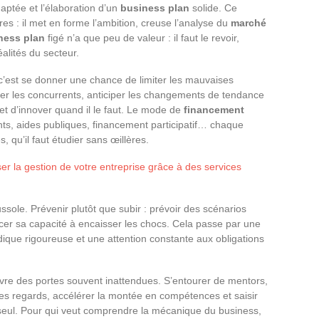
aptée et l’élaboration d’un
business plan
solide. Ce
es : il met en forme l’ambition, creuse l’analyse du
marché
ness plan
figé n’a que peu de valeur : il faut le revoir,
éalités du secteur.
’est se donner une chance de limiter les mauvaises
rer les concurrents, anticiper les changements de tendance
 et d’innover quand il le faut. Le mode de
financement
ts, aides publiques, financement participatif… chaque
, qu’il faut étudier sans œillères.
r la gestion de votre entreprise grâce à des services
ussole. Prévenir plutôt que subir : prévoir des scénarios
orcer sa capacité à encaisser les chocs. Cela passe par une
ridique rigoureuse et une attention constante aux obligations
re des portes souvent inattendues. S’entourer de mentors,
r les regards, accélérer la montée en compétences et saisir
 seul. Pour qui veut comprendre la mécanique du business,