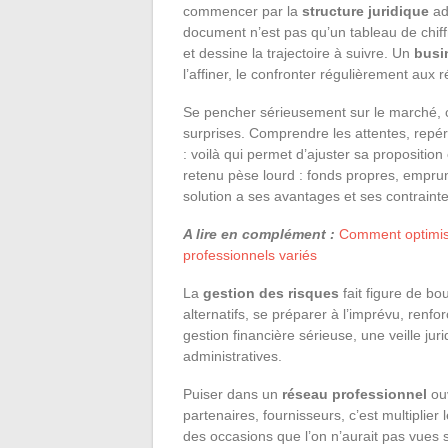
commencer par la
structure juridique
ad
document n’est pas qu’un tableau de chiffr
et dessine la trajectoire à suivre. Un
busi
l’affiner, le confronter régulièrement aux r
Se pencher sérieusement sur le marché, c
surprises. Comprendre les attentes, repé
: voilà qui permet d’ajuster sa proposition
retenu pèse lourd : fonds propres, emprun
solution a ses avantages et ses contraintes
A lire en complément :
Comment optimise
professionnels variés
La
gestion des risques
fait figure de bo
alternatifs, se préparer à l’imprévu, renf
gestion financière sérieuse, une veille ju
administratives.
Puiser dans un
réseau professionnel
ouv
partenaires, fournisseurs, c’est multiplie
des occasions que l’on n’aurait pas vues