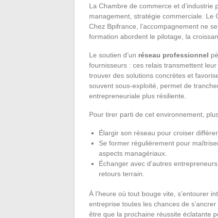
La Chambre de commerce et d’industrie p
management, stratégie commerciale. Le CN
Chez Bpifrance, l’accompagnement ne se l
formation abordent le pilotage, la croissan
Le soutien d’un
réseau professionnel
pè
fournisseurs : ces relais transmettent leu
trouver des solutions concrètes et favoris
souvent sous-exploité, permet de trancher v
entrepreneuriale plus résiliente.
Pour tirer parti de cet environnement, pl
Élargir son réseau pour croiser différen
Se former régulièrement pour maîtriser 
aspects managériaux.
Échanger avec d’autres entrepreneurs po
retours terrain.
À l’heure où tout bouge vite, s’entourer i
entreprise toutes les chances de s’ancre
être que la prochaine réussite éclatante 