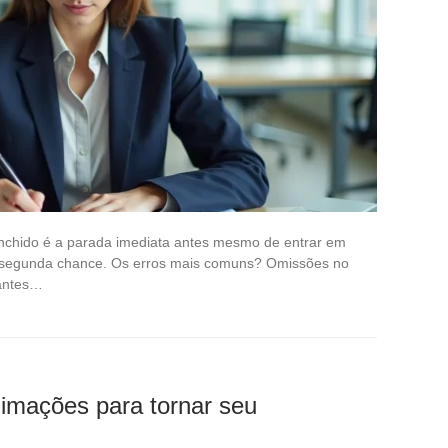
nchido é a parada imediata antes mesmo de entrar em
m segunda chance. Os erros mais comuns? Omissões no
vantes…
nimações para tornar seu