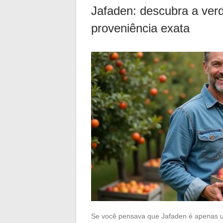
Jafaden: descubra a ver
proveniência exata
Se você pensava que Jafaden é apenas um