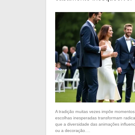
A tradição muitas vezes impõe momentos
escolhas inesperadas transformam radical
que a diversidade das animações influen
ou a decoração.…