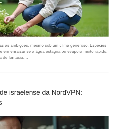
das as ambições, mesmo sob um clima generoso. Espécies
ade em enraizar se a água estagna ou evapora muito rápido.
lta de fantasia,…
ade israelense da NordVPN:
s