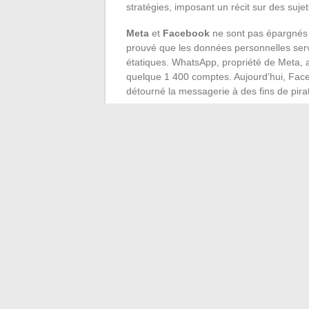
stratégies, imposant un récit sur des suje
Meta
et
Facebook
ne sont pas épargnés 
prouvé que les données personnelles serve
étatiques. WhatsApp, propriété de Meta, a 
quelque 1 400 comptes. Aujourd’hui, Face
détourné la messagerie à des fins de pira
L’influence s’étend jusqu’aux médias franç
Qu’il s’agisse de tribunes sur Valeurs A
d’activistes très présents dans les média
stratégies de
storytelling
ou d’opinion, là
Dans cet univers de plus en plus sophist
des
VPN
et de la cybersécurité. Si l’on cro
l’actualité prouve qu’elle se brouille chaq
←
Jafaden : découvrez la véritable orig
Conseils et idées pour