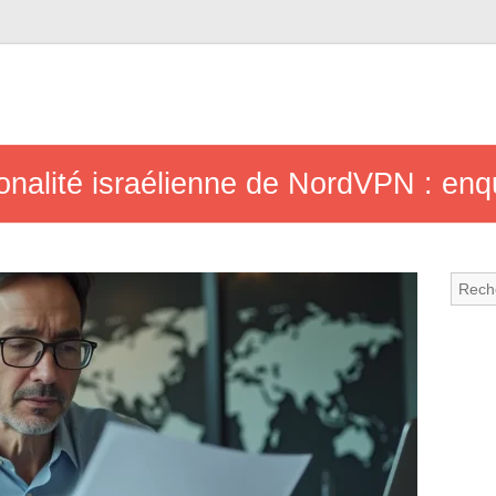
ionalité israélienne de NordVPN : enq