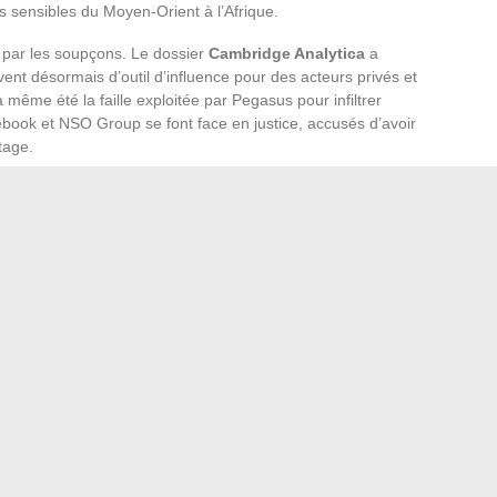
ts sensibles du Moyen-Orient à l’Afrique.
par les soupçons. Le dossier
Cambridge Analytica
a
nt désormais d’outil d’influence pour des acteurs privés et
même été la faille exploitée par Pegasus pour infiltrer
book et NSO Group se font face en justice, accusés d’avoir
tage.
ais et aux influenceurs, parfois instrumentalisés à leur insu.
ctuelles, de réseaux d’experts comme Emmanuel Dupuy, ou
s tels que Kémi Séba, tous peuvent être intégrés à des
 où la ligne entre information et manipulation devient floue.
iqué, la prudence s’impose, notamment dans l’écosystème
yait la frontière entre protection et contrôle bien tracée,
ue jour davantage.
ine de la marque et sa provenance exacte
 réussir l’aménagement de vos espaces verts extérieurs
→