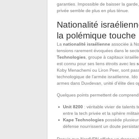
garanties. Impossible de baisser la garde, 
privée semble de plus en plus ténue.
Nationalité israélien
la polémique touch
La
nationalité israélienne
associée à Nor
tensions rarement évoquées dans le secte
Technologies
, groupe à capitaux israéli
est connu pour ses liens étroits avec les
s
Koby Menachemi ou Liron Peer, sont pass
technologique de l’armée israélienne. Ido E
armes dans Duvdevan, unité d’élite des o
Quelques points permettent de comprendre
Unit 8200
: véritable vivier de talents 
entre la tech privée et la sphère militai
Kape Technologies
possède plusieur
défense nourrissent un doute persistan
Depuis que NordVPN affiche un drapeau i