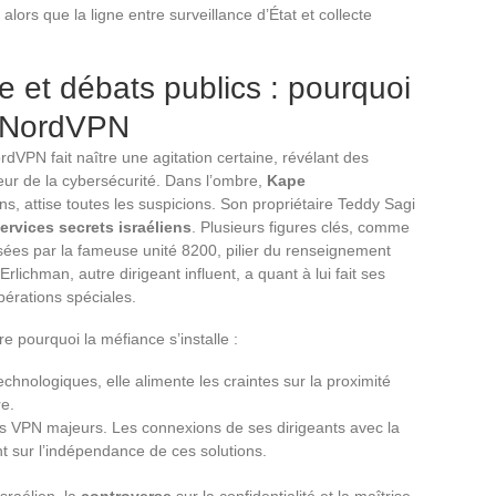
alors que la ligne entre surveillance d’État et collecte
ne et débats publics : pourquoi
e NordVPN
dVPN fait naître une agitation certaine, révélant des
ur de la cybersécurité. Dans l’ombre,
Kape
ens, attise toutes les suspicions. Son propriétaire Teddy Sagi
ervices secrets israéliens
. Plusieurs figures clés, comme
ées par la fameuse unité 8200, pilier du renseignement
rlichman, autre dirigeant influent, a quant à lui fait ses
pérations spéciales.
 pourquoi la méfiance s’installe :
technologiques, elle alimente les craintes sur la proximité
re.
s VPN majeurs. Les connexions de ses dirigeants avec la
t sur l’indépendance de ces solutions.
sraélien, la
controverse
sur la confidentialité et la maîtrise