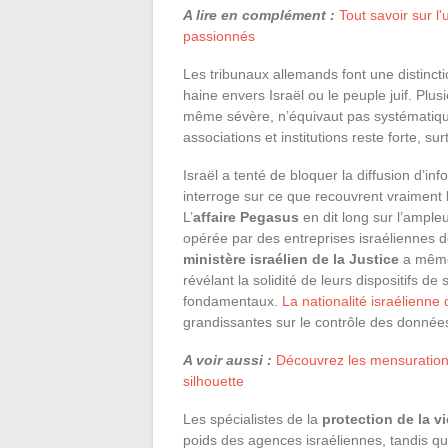
A lire en complément :
Tout savoir sur l'
passionnés
Les tribunaux allemands font une distincti
haine envers Israël ou le peuple juif. Plusi
même sévère, n’équivaut pas systématique
associations et institutions reste forte, su
Israël a tenté de bloquer la diffusion d’i
interroge sur ce que recouvrent vraiment l
L’
affaire Pegasus
en dit long sur l’ampleu
opérée par des entreprises israéliennes do
ministère israélien de la Justice
a même
révélant la solidité de leurs dispositifs de
fondamentaux.
La nationalité israélienn
grandissantes sur le contrôle des donnée
A voir aussi :
Découvrez les mensurations
silhouette
Les spécialistes de la
protection de la vi
poids des agences israéliennes, tandis que