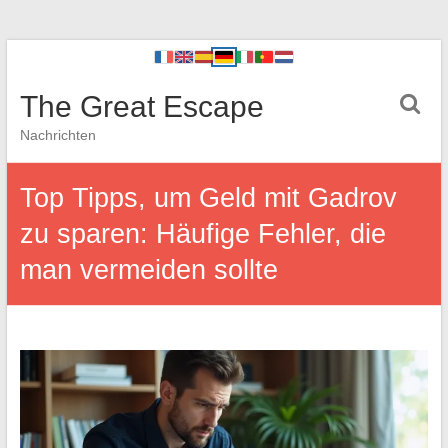
The Great Escape
Nachrichten
Top Tipps, um Geld mit Gadrov
zu sparen: Häufige Fehler, die
man vermeiden sollte