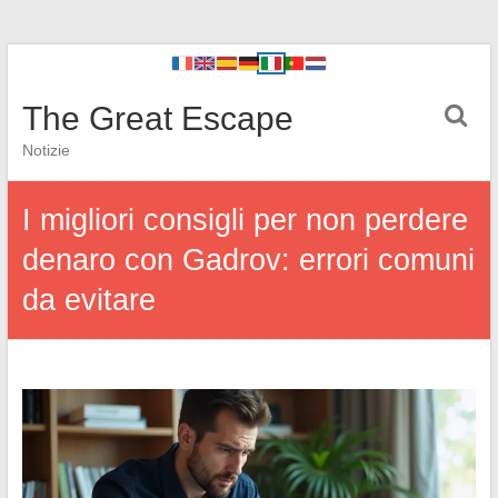
The Great Escape
Notizie
I migliori consigli per non perdere
denaro con Gadrov: errori comuni
da evitare