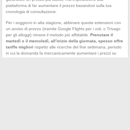
piattaforma di far aumentare il prezzo basandosi sulla tua
cronologia di consultazione.
Per i soggiorni in alta stagione, abbinare queste estensioni con
un avviso di prezzo (tramite Google Flights per i voli, o Trivago
per gli alloggi) rimane il metodo più affidabile.
Prenotare il
martedì o il mercoledì, all’inizio della giornata, spesso offre
tariffe migliori
rispetto alle ricerche del fine settimana, periodo
in cui la domanda fa meccanicamente aumentare i prezzi su
queste piattaforme.
Gadrov evolve, e anche le sue pratiche tariffarie. Il decreto di
fine 2025 sulla trasparenza delle spese accessorie ha migliorato
la leggibilità, ma la responsabilità rimane a carico del viaggiatore
al momento di convalidare la propria prenotazione. Prendere
cinque minuti per verificare il prezzo totale, le condizioni di
cancellazione e confrontare con una prenotazione diretta è
sufficiente per evitare la maggior parte delle brutte sorprese.