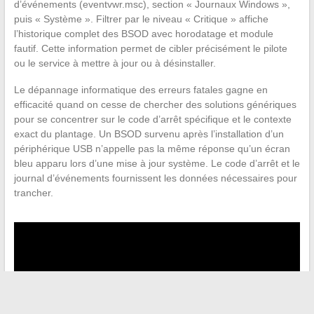
d’événements (eventvwr.msc), section « Journaux Windows »,
puis « Système ». Filtrer par le niveau « Critique » affiche
l’historique complet des BSOD avec horodatage et module
fautif. Cette information permet de cibler précisément le pilote
ou le service à mettre à jour ou à désinstaller.
Le dépannage informatique des erreurs fatales gagne en
efficacité quand on cesse de chercher des solutions génériques
pour se concentrer sur le code d’arrêt spécifique et le contexte
exact du plantage. Un BSOD survenu après l’installation d’un
périphérique USB n’appelle pas la même réponse qu’un écran
bleu apparu lors d’une mise à jour système. Le code d’arrêt et le
journal d’événements fournissent les données nécessaires pour
trancher.