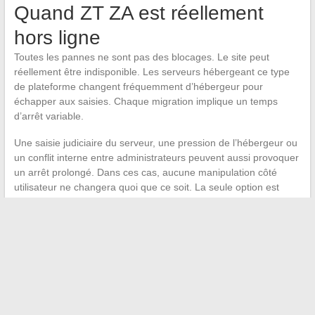
Quand ZT ZA est réellement
hors ligne
Toutes les pannes ne sont pas des blocages. Le site peut
réellement être indisponible. Les serveurs hébergeant ce type
de plateforme changent fréquemment d’hébergeur pour
échapper aux saisies. Chaque migration implique un temps
d’arrêt variable.
Une saisie judiciaire du serveur, une pression de l’hébergeur ou
un conflit interne entre administrateurs peuvent aussi provoquer
un arrêt prolongé. Dans ces cas, aucune manipulation côté
utilisateur ne changera quoi que ce soit. La seule option est
d’attendre que le site réapparaisse sous un nouveau domaine,
ce qui peut prendre de quelques jours à plusieurs semaines.
Le meilleur réflexe face à une panne de ZT ZA reste de vérifier
sur des forums communautaires si d’autres utilisateurs signalent
le même problème. Si le site est tombé pour tout le monde, la
cause est soit un blocage généralisé, soit un arrêt réel du
serveur. Si le problème est isolé, il vient probablement de votre