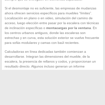
Si el desmontaje no es suficiente, las empresas de mudanzas
ahora ofrecen servicios específicos para muebles “límites”.
Localización en plano o en video, simulación del camino de
acceso, luego elección entre pasar por la escalera con técnicas
de inclinación específicas o
montacargas por la ventana
. En
los centros urbanos antiguos, donde las escaleras son
estrechas y en curva, esta solución exterior se vuelve frecuente
para sofás modulares y camas con baúl recientes.
Calculadoras en línea dedicadas también comienzan a
desarrollarse. Integran las dimensiones del mueble, de la
escalera, la presencia de rellanos y codos, y proporcionan un
resultado directo. Algunos incluso generan un informe
exportable para enviar al repartidor para anticipar el método de
paso.
El último reflejo a mantener: medir el trayecto completo, desde
la calle hasta la habitación de destino. Un mueble que cruza la
escalera puede quedarse atascado en el pasillo de entrada o
frente a una puerta de habitación más estrecha de lo previsto.
Cada punto de paso merece su propia medición, cinta métrica