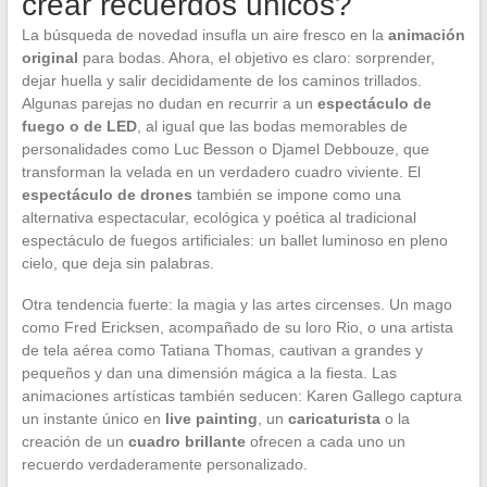
crear recuerdos únicos?
La búsqueda de novedad insufla un aire fresco en la
animación
original
para bodas. Ahora, el objetivo es claro: sorprender,
dejar huella y salir decididamente de los caminos trillados.
Algunas parejas no dudan en recurrir a un
espectáculo de
fuego o de LED
, al igual que las bodas memorables de
personalidades como Luc Besson o Djamel Debbouze, que
transforman la velada en un verdadero cuadro viviente. El
espectáculo de drones
también se impone como una
alternativa espectacular, ecológica y poética al tradicional
espectáculo de fuegos artificiales: un ballet luminoso en pleno
cielo, que deja sin palabras.
Otra tendencia fuerte: la magia y las artes circenses. Un mago
como Fred Ericksen, acompañado de su loro Rio, o una artista
de tela aérea como Tatiana Thomas, cautivan a grandes y
pequeños y dan una dimensión mágica a la fiesta. Las
animaciones artísticas también seducen: Karen Gallego captura
un instante único en
live painting
, un
caricaturista
o la
creación de un
cuadro brillante
ofrecen a cada uno un
recuerdo verdaderamente personalizado.