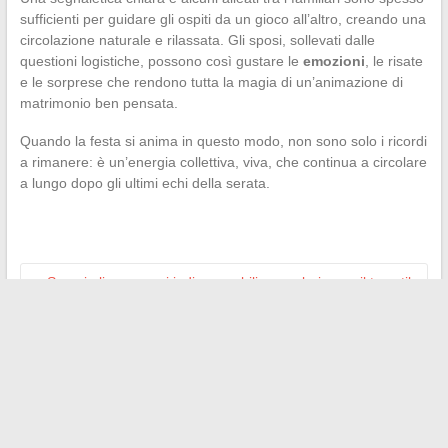
sufficienti per guidare gli ospiti da un gioco all’altro, creando una
circolazione naturale e rilassata. Gli sposi, sollevati dalle
questioni logistiche, possono così gustare le
emozioni
, le risate
e le sorprese che rendono tutta la magia di un’animazione di
matrimonio ben pensata.
Quando la festa si anima in questo modo, non sono solo i ricordi
a rimanere: è un’energia collettiva, viva, che continua a circolare
a lungo dopo gli ultimi echi della serata.
←
Scopri gli accessori indispensabili per valorizzare il tuo stile
quotidiano
Tutto quello che c’è da sapere sulle fasi del dossier Visale:
procedura e verifiche essenziali
→
Search