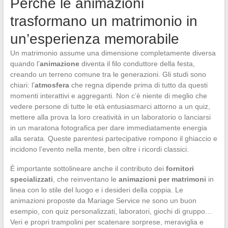
Perché le animazioni
trasformano un matrimonio in
un’esperienza memorabile
Un matrimonio assume una dimensione completamente diversa
quando l’
animazione
diventa il filo conduttore della festa,
creando un terreno comune tra le generazioni. Gli studi sono
chiari: l’
atmosfera
che regna dipende prima di tutto da questi
momenti interattivi e aggreganti. Non c’è niente di meglio che
vedere persone di tutte le età entusiasmarci attorno a un quiz,
mettere alla prova la loro creatività in un laboratorio o lanciarsi
in un maratona fotografica per dare immediatamente energia
alla serata. Queste parentesi partecipative rompono il ghiaccio e
incidono l’evento nella mente, ben oltre i ricordi classici.
È importante sottolineare anche il contributo dei
fornitori
specializzati
, che reinventano le
animazioni per matrimoni
in
linea con lo stile del luogo e i desideri della coppia. Le
animazioni proposte da Mariage Service ne sono un buon
esempio, con quiz personalizzati, laboratori, giochi di gruppo…
Veri e propri trampolini per scatenare sorprese, meraviglia e