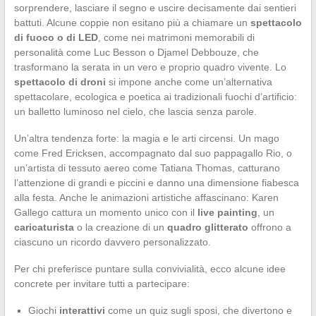
sorprendere, lasciare il segno e uscire decisamente dai sentieri
battuti. Alcune coppie non esitano più a chiamare un
spettacolo
di fuoco o di LED
, come nei matrimoni memorabili di
personalità come Luc Besson o Djamel Debbouze, che
trasformano la serata in un vero e proprio quadro vivente. Lo
spettacolo di droni
si impone anche come un’alternativa
spettacolare, ecologica e poetica ai tradizionali fuochi d’artificio:
un balletto luminoso nel cielo, che lascia senza parole.
Un’altra tendenza forte: la magia e le arti circensi. Un mago
come Fred Ericksen, accompagnato dal suo pappagallo Rio, o
un’artista di tessuto aereo come Tatiana Thomas, catturano
l’attenzione di grandi e piccini e danno una dimensione fiabesca
alla festa. Anche le animazioni artistiche affascinano: Karen
Gallego cattura un momento unico con il
live painting
, un
caricaturista
o la creazione di un
quadro glitterato
offrono a
ciascuno un ricordo davvero personalizzato.
Per chi preferisce puntare sulla convivialità, ecco alcune idee
concrete per invitare tutti a partecipare:
Giochi
interattivi
come un quiz sugli sposi, che divertono e