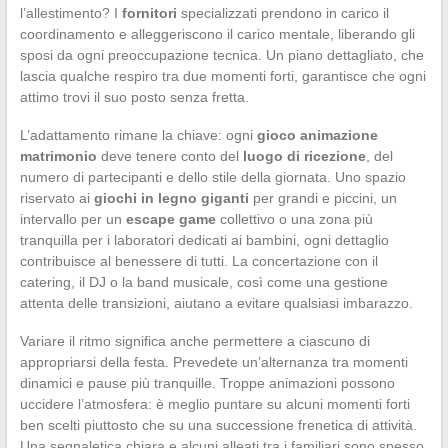
l’allestimento? I
fornitori
specializzati prendono in carico il
coordinamento e alleggeriscono il carico mentale, liberando gli
sposi da ogni preoccupazione tecnica. Un piano dettagliato, che
lascia qualche respiro tra due momenti forti, garantisce che ogni
attimo trovi il suo posto senza fretta.
L’adattamento rimane la chiave: ogni
gioco animazione
matrimonio
deve tenere conto del
luogo di ricezione
, del
numero di partecipanti e dello stile della giornata. Uno spazio
riservato ai
giochi in legno giganti
per grandi e piccini, un
intervallo per un
escape game
collettivo o una zona più
tranquilla per i laboratori dedicati ai bambini, ogni dettaglio
contribuisce al benessere di tutti. La concertazione con il
catering, il DJ o la band musicale, così come una gestione
attenta delle transizioni, aiutano a evitare qualsiasi imbarazzo.
Variare il ritmo significa anche permettere a ciascuno di
appropriarsi della festa. Prevedete un’alternanza tra momenti
dinamici e pause più tranquille. Troppe animazioni possono
uccidere l’atmosfera: è meglio puntare su alcuni momenti forti
ben scelti piuttosto che su una successione frenetica di attività.
Una segnaletica chiara e alcuni alleati tra i familiari sono spesso