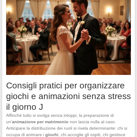
Consigli pratici per organizzare
giochi e animazioni senza stress
il giorno J
Affinché tutto si svolga senza intoppi, la preparazione di
un’
animazione per matrimonio
non lascia nulla al caso.
Anticipare la distribuzione dei ruoli si rivela determinante: chi si
occupa di animare i
giochi
, chi accoglie gli ospiti, chi gestisce