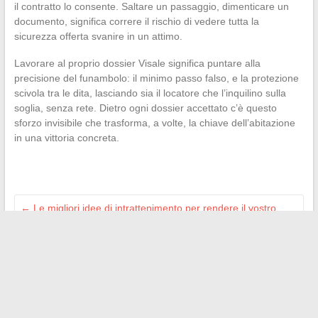
il contratto lo consente. Saltare un passaggio, dimenticare un
documento, significa correre il rischio di vedere tutta la
sicurezza offerta svanire in un attimo.
Lavorare al proprio dossier Visale significa puntare alla
precisione del funambolo: il minimo passo falso, e la protezione
scivola tra le dita, lasciando sia il locatore che l’inquilino sulla
soglia, senza rete. Dietro ogni dossier accettato c’è questo
sforzo invisibile che trasforma, a volte, la chiave dell’abitazione
in una vittoria concreta.
←
Le migliori idee di intrattenimento per rendere il vostro
matrimonio indimenticabile
Tutto sul mondo dell’automobile: notizie, prove e consigli per
appassionati
→
Search