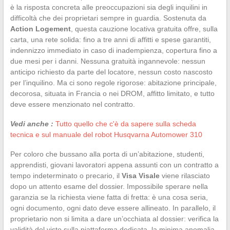
è la risposta concreta alle preoccupazioni sia degli inquilini in
difficoltà che dei proprietari sempre in guardia. Sostenuta da
Action Logement
, questa cauzione locativa gratuita offre, sulla
carta, una rete solida: fino a tre anni di affitti e spese garantiti,
indennizzo immediato in caso di inadempienza, copertura fino a
due mesi per i danni. Nessuna gratuità ingannevole: nessun
anticipo richiesto da parte del locatore, nessun costo nascosto
per l’inquilino. Ma ci sono regole rigorose: abitazione principale,
decorosa, situata in Francia o nei DROM, affitto limitato, e tutto
deve essere menzionato nel contratto.
Vedi anche :
Tutto quello che c'è da sapere sulla scheda
tecnica e sul manuale del robot Husqvarna Automower 310
Per coloro che bussano alla porta di un’abitazione, studenti,
apprendisti, giovani lavoratori appena assunti con un contratto a
tempo indeterminato o precario, il
Visa Visale
viene rilasciato
dopo un attento esame del dossier. Impossibile sperare nella
garanzia se la richiesta viene fatta di fretta: è una cosa seria,
ogni documento, ogni dato deve essere allineato. In parallelo, il
proprietario non si limita a dare un’occhiata al dossier: verifica la
validità del visto sulla piattaforma dedicata, la minima anomalia