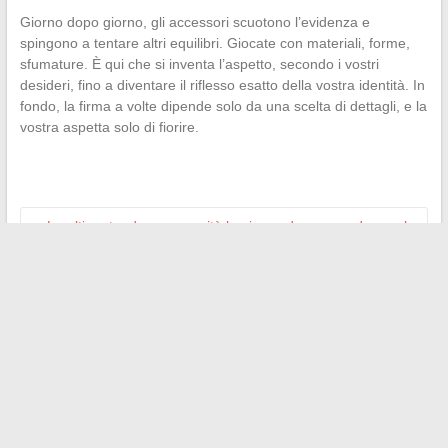
Giorno dopo giorno, gli accessori scuotono l’evidenza e
spingono a tentare altri equilibri. Giocate con materiali, forme,
sfumature. È qui che si inventa l’aspetto, secondo i vostri
desideri, fino a diventare il riflesso esatto della vostra identità. In
fondo, la firma a volte dipende solo da una scelta di dettagli, e la
vostra aspetta solo di fiorire.
←
Le ultime tendenze e novità business da non perdere nel
2024
Le migliori idee di intrattenimento per rendere il vostro
matrimonio indimenticabile
→
Search