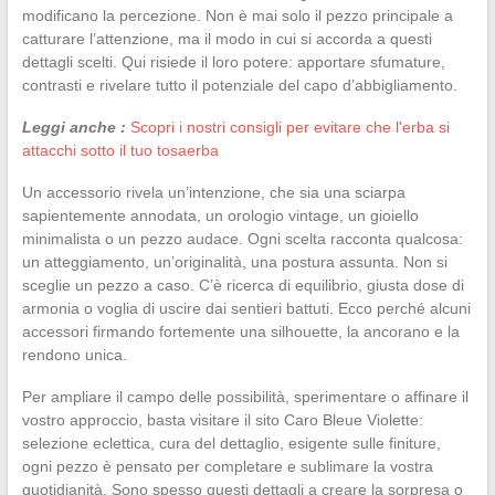
modificano la percezione. Non è mai solo il pezzo principale a
catturare l’attenzione, ma il modo in cui si accorda a questi
dettagli scelti. Qui risiede il loro potere: apportare sfumature,
contrasti e rivelare tutto il potenziale del capo d’abbigliamento.
Leggi anche :
Scopri i nostri consigli per evitare che l'erba si
attacchi sotto il tuo tosaerba
Un accessorio rivela un’intenzione, che sia una sciarpa
sapientemente annodata, un orologio vintage, un gioiello
minimalista o un pezzo audace. Ogni scelta racconta qualcosa:
un atteggiamento, un’originalità, una postura assunta. Non si
sceglie un pezzo a caso. C’è ricerca di equilibrio, giusta dose di
armonia o voglia di uscire dai sentieri battuti. Ecco perché alcuni
accessori firmando fortemente una silhouette, la ancorano e la
rendono unica.
Per ampliare il campo delle possibilità, sperimentare o affinare il
vostro approccio, basta visitare il sito Caro Bleue Violette:
selezione eclettica, cura del dettaglio, esigente sulle finiture,
ogni pezzo è pensato per completare e sublimare la vostra
quotidianità. Sono spesso questi dettagli a creare la sorpresa o