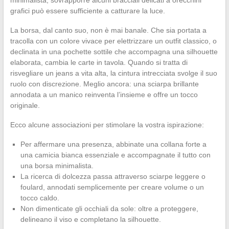
minimalista, sovrapporre alcuni bracciali delicati a orecchini
grafici può essere sufficiente a catturare la luce.
La borsa, dal canto suo, non è mai banale. Che sia portata a
tracolla con un colore vivace per elettrizzare un outfit classico, o
declinata in una pochette sottile che accompagna una silhouette
elaborata, cambia le carte in tavola. Quando si tratta di
risvegliare un jeans a vita alta, la cintura intrecciata svolge il suo
ruolo con discrezione. Meglio ancora: una sciarpa brillante
annodata a un manico reinventa l’insieme e offre un tocco
originale.
Ecco alcune associazioni per stimolare la vostra ispirazione:
Per affermare una presenza, abbinate una collana forte a
una camicia bianca essenziale e accompagnate il tutto con
una borsa minimalista.
La ricerca di dolcezza passa attraverso sciarpe leggere o
foulard, annodati semplicemente per creare volume o un
tocco caldo.
Non dimenticate gli occhiali da sole: oltre a proteggere,
delineano il viso e completano la silhouette.