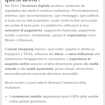
Nel 2024, il
business digitale
accelera, sostenuto da
aspettative dei clienti in continua evoluzione. Personalizzazione
estrema: ogni raccomandazione, ogni messaggio, ogni sollecito
si basa ora sui dati proprietari, scudo contro la fine annunciata
dei cookie di terze parti. Le piattaforme rafforzano le loro
soluzioni di pagamento
: pagamento frazionato, pagamento
mobile, e persino, timidamente, opzioni in
criptovaluta
come
Bitcoin o Ethereum.
Il
social shopping
impone i suoi codici: acquisti in diretta su
Instagram o TikTok, influenza dei
micro-
e
nano-influencer
che
trasformano l’engagement in conversioni. L’
esperienza di
acquisto online
assume un’altra dimensione grazie alla
realtà
virtuale
e alla
realtà aumentata
: prove virtuali, immersione,
personalizzazione avanzata diventano accessibili.
Alcuni numeri e punti salienti illustrano l’ampiezza della
mutazione:
Il
commercio mobile
rappresenta quasi il 60% delle vendite
online globali quest’anno.