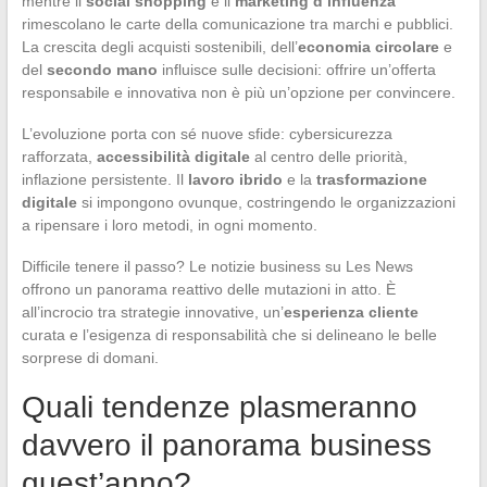
mentre il
social shopping
e il
marketing d’influenza
rimescolano le carte della comunicazione tra marchi e pubblici.
La crescita degli acquisti sostenibili, dell’
economia circolare
e
del
secondo mano
influisce sulle decisioni: offrire un’offerta
responsabile e innovativa non è più un’opzione per convincere.
L’evoluzione porta con sé nuove sfide: cybersicurezza
rafforzata,
accessibilità digitale
al centro delle priorità,
inflazione persistente. Il
lavoro ibrido
e la
trasformazione
digitale
si impongono ovunque, costringendo le organizzazioni
a ripensare i loro metodi, in ogni momento.
Difficile tenere il passo? Le notizie business su Les News
offrono un panorama reattivo delle mutazioni in atto. È
all’incrocio tra strategie innovative, un’
esperienza cliente
curata e l’esigenza di responsabilità che si delineano le belle
sorprese di domani.
Quali tendenze plasmeranno
davvero il panorama business
quest’anno?