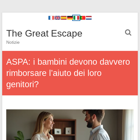
The Great Escape
Notizie
ASPA: i bambini devono davvero
rimborsare l’aiuto dei loro
genitori?