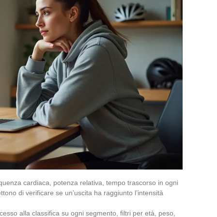
equenza cardiaca, potenza relativa, tempo trascorso in ogni
ono di verificare se un’uscita ha raggiunto l’intensità
cesso alla classifica su ogni segmento, filtri per età, peso,