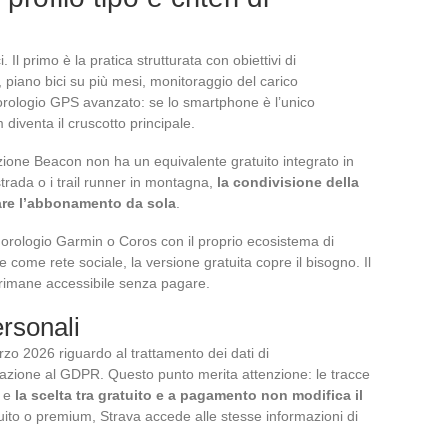
. Il primo è la pratica strutturata con obiettivi di
piano bici su più mesi, monitoraggio del carico
 orologio GPS avanzato: se lo smartphone è l’unico
iventa il cruscotto principale.
nzione Beacon non ha un equivalente gratuito integrato in
 strada o i trail runner in montagna,
la condivisione della
care l’abbonamento da sola
.
n orologio Garmin o Coros con il proprio ecosistema di
e come rete sociale, la versione gratuita copre il bisogno. Il
ciò rimane accessibile senza pagare.
ersonali
o 2026 riguardo al trattamento dei dati di
elazione al GDPR. Questo punto merita attenzione: le tracce
, e
la scelta tra gratuito e a pagamento non modifica il
tuito o premium, Strava accede alle stesse informazioni di