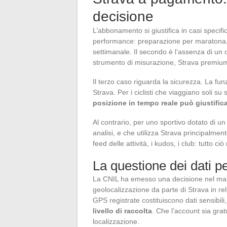
decisione
L’abbonamento si giustifica in casi specifici
performance: preparazione per maratona, 
settimanale. Il secondo è l’assenza di un
strumento di misurazione, Strava premium d
Il terzo caso riguarda la sicurezza. La fu
Strava. Per i ciclisti che viaggiano soli su
posizione in tempo reale può giustifi
Al contrario, per uno sportivo dotato di u
analisi, e che utilizza Strava principalment
feed delle attività, i kudos, i club: tutto 
La questione dei dati p
La CNIL ha emesso una decisione nel marz
geolocalizzazione da parte di Strava in r
GPS registrate costituiscono dati sensibili
livello di raccolta
. Che l’account sia gra
localizzazione.