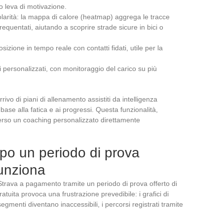
to leva di motivazione.
olarità: la mappa di calore (heatmap) aggrega le tracce
requentati, aiutando a scoprire strade sicure in bici o
zione in tempo reale con contatti fidati, utile per la
vi personalizzati, con monitoraggio del carico su più
rivo di piani di allenamento assistiti da intelligenza
n base alla fatica e ai progressi. Questa funzionalità,
erso un coaching personalizzato direttamente
opo un periodo di prova
unziona
Strava a pagamento tramite un periodo di prova offerto di
ratuita provoca una frustrazione prevedibile: i grafici di
gmenti diventano inaccessibili, i percorsi registrati tramite