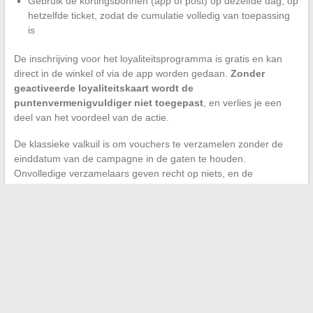
Gebruik de kortingsbonnen (app of post) op dezelfde dag, op
hetzelfde ticket, zodat de cumulatie volledig van toepassing
is
De inschrijving voor het loyaliteitsprogramma is gratis en kan
direct in de winkel of via de app worden gedaan.
Zonder
geactiveerde loyaliteitskaart wordt de
puntenvermenigvuldiger niet toegepast
, en verlies je een
deel van het voordeel van de actie.
De klassieke valkuil is om vouchers te verzamelen zonder de
einddatum van de campagne in de gaten te houden.
Onvolledige verzamelaars geven recht op niets, en de
resterende vouchers worden niet van het ene jaar op het
andere overgedragen. Het is beter om
een verzamelaar snel te
completeren
dan om er drie tegelijk te beginnen.
Laatste punt om in gedachten te houden: aankopen van eco-
vriendelijke producten profiteren van dezelfde vermenigvuldiger
als de vouchers. Door een deel van je boodschappen op deze
referenties te richten, verzamel je sneller punten zonder je
gebruikelijke winkelmandje fundamenteel te veranderen.