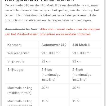
De originele 310 en de 310 Mark II delen dezelfde naam, maar
verschillende evoluties wijzigen het gedrag van de robot op het
terrein. De onderstaande tabel verzamelt de gegevens uit de
productinformatiebladen en de respectieve handleidingen.
Aanvullende lectuur :
Alles wat u moet weten over de stappen
van het Visale-dossier: procedure en essentiële controles
Kenmerk
Automower 310
310 Mark II
Werkcapaciteit
tot 1.000 m²
tot 1.000 m²
Snijbreedte
22 cm
22 cm
Snijhoogte
2-6 cm
2-6 cm
(handmatige
(handmatige
instelling)
instelling)
Maximale helling
40 %
40 %
(midden terrein)
Maximale helling
15 %
15 %
(perimeterkabel)