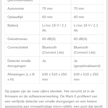
Autonomie
70 min
70 min
Oplaadtijd
60 min
60 min
Batterij
Li-Ion 18 V / 2,1
Li-Ion 18 V / 2,1
Ah
Ah
Geluidniveau
60 dB(A)
60 dB(A)
Connectiviteit
Bluetooth
Bluetooth
(Connect Lite)
(Connect Lite)
Detectie smalle
Ja
Ja
doorgangen
(geoptimaliseerd)
Afmetingen (L x B
630 x 510 x 250
630 x 510 x 250
x H)
mm
mm
Op papier zijn de ruwe cijfers identiek. Het verschil zit in de
firmware en de softwareverwerking. De Mark II profiteert van
een verfijnde detectie van smalle doorgangen en een betere
aanpassing aan onregelmatige micro-reliëfs, een punt dat wordt