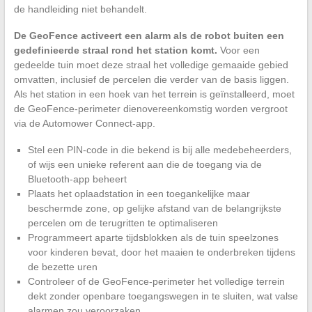
de handleiding niet behandelt.
De GeoFence activeert een alarm als de robot buiten een
gedefinieerde straal rond het station komt.
Voor een
gedeelde tuin moet deze straal het volledige gemaaide gebied
omvatten, inclusief de percelen die verder van de basis liggen.
Als het station in een hoek van het terrein is geïnstalleerd, moet
de GeoFence-perimeter dienovereenkomstig worden vergroot
via de Automower Connect-app.
Stel een PIN-code in die bekend is bij alle medebeheerders,
of wijs een unieke referent aan die de toegang via de
Bluetooth-app beheert
Plaats het oplaadstation in een toegankelijke maar
beschermde zone, op gelijke afstand van de belangrijkste
percelen om de terugritten te optimaliseren
Programmeert aparte tijdsblokken als de tuin speelzones
voor kinderen bevat, door het maaien te onderbreken tijdens
de bezette uren
Controleer of de GeoFence-perimeter het volledige terrein
dekt zonder openbare toegangswegen in te sluiten, wat valse
alarmen zou veroorzaken