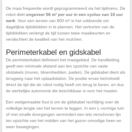
De maai frequentie wordt geprogrammeerd via het tijdmenu. De
robot dekt
ongeveer 56 m² per uur in een cyclus van 18 uur
werk
. Voor een terrein van 800 m² is het voldoende om
dagelijkse tijdsblokken in te plannen. Het verkorten van de
tijdsblokken verlengt de tijd tussen twee maaibeurten en
verslechtert de kwaliteit van het mulchen.
Perimeterkabel en gidskabel
De perimeterkabel definieert het maaigebied. De handleiding
geeft een minimale afstand aan ten opzichte van vaste
obstakels (muren, bloembedden, paden). De gidskabel dient als
terugweg naar het oplaadstation. De positie ervan beïnvloedt
direct de tijd die de robot nodig heeft om terug te keren, en dus
de werkelijke autonomie die beschikbaar is voor het maaien.
Een veelgemaakte fout is om de gidskabel rechtlijnig over de
volledige lengte van het terrein te leggen. In een L-vormige tuin
of met smalle doorgangen vermindert een iets verschoven lijn
ten opzichte van het midden van het gazon onnodige heen en
weer bewegingen.