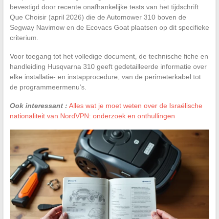
bevestigd door recente onafhankelijke tests van het tijdschrift
Que Choisir (april 2026) die de Automower 310 boven de
Segway Navimow en de Ecovacs Goat plaatsen op dit specifieke
criterium.
Voor toegang tot het volledige document, de technische fiche en
handleiding Husqvarna 310 geeft gedetailleerde informatie over
elke installatie- en instapprocedure, van de perimeterkabel tot
de programmeermenu’s.
Ook interessant :
Alles wat je moet weten over de Israëlische
nationaliteit van NordVPN: onderzoek en onthullingen