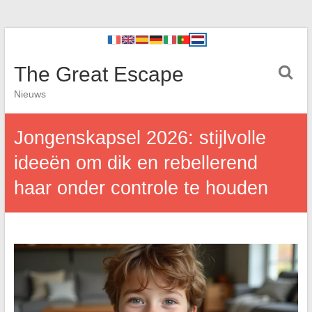
The Great Escape
Nieuws
Jongenskapsel 2026: stijlvolle
ideeën om dik en rebellerend
haar onder controle te houden