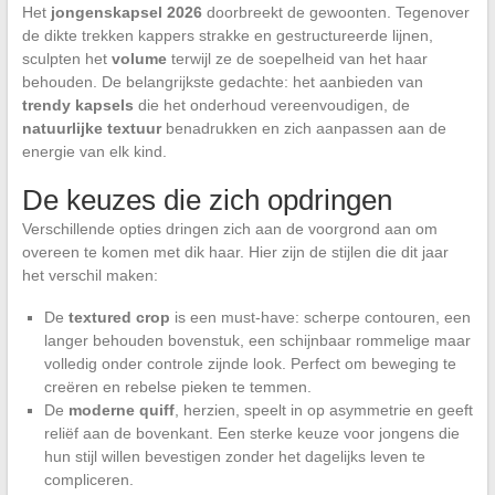
Het
jongenskapsel 2026
doorbreekt de gewoonten. Tegenover
de dikte trekken kappers strakke en gestructureerde lijnen,
sculpten het
volume
terwijl ze de soepelheid van het haar
behouden. De belangrijkste gedachte: het aanbieden van
trendy kapsels
die het onderhoud vereenvoudigen, de
natuurlijke textuur
benadrukken en zich aanpassen aan de
energie van elk kind.
De keuzes die zich opdringen
Verschillende opties dringen zich aan de voorgrond aan om
overeen te komen met dik haar. Hier zijn de stijlen die dit jaar
het verschil maken:
De
textured crop
is een must-have: scherpe contouren, een
langer behouden bovenstuk, een schijnbaar rommelige maar
volledig onder controle zijnde look. Perfect om beweging te
creëren en rebelse pieken te temmen.
De
moderne quiff
, herzien, speelt in op asymmetrie en geeft
reliëf aan de bovenkant. Een sterke keuze voor jongens die
hun stijl willen bevestigen zonder het dagelijks leven te
compliceren.