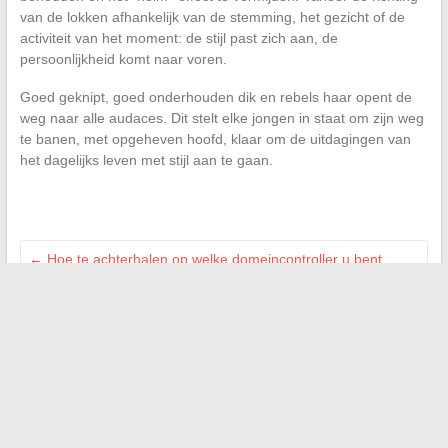
van de lokken afhankelijk van de stemming, het gezicht of de
activiteit van het moment: de stijl past zich aan, de
persoonlijkheid komt naar voren.
Goed geknipt, goed onderhouden dik en rebels haar opent de
weg naar alle audaces. Dit stelt elke jongen in staat om zijn weg
te banen, met opgeheven hoofd, klaar om de uitdagingen van
het dagelijks leven met stijl aan te gaan.
←
Hoe te achterhalen op welke domeincontroller u bent
verbonden in uw netwerk
Hoe u het beheer van uw bedrijf kunt optimaliseren met
diverse professionele diensten
→
Zoeken