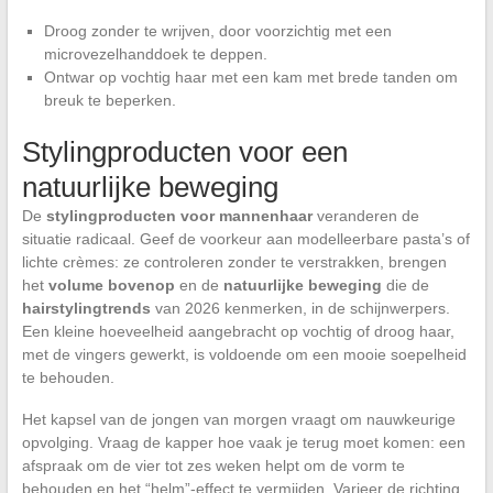
Droog zonder te wrijven, door voorzichtig met een
microvezelhanddoek te deppen.
Ontwar op vochtig haar met een kam met brede tanden om
breuk te beperken.
Stylingproducten voor een
natuurlijke beweging
De
stylingproducten voor mannenhaar
veranderen de
situatie radicaal. Geef de voorkeur aan modelleerbare pasta’s of
lichte crèmes: ze controleren zonder te verstrakken, brengen
het
volume bovenop
en de
natuurlijke beweging
die de
hairstylingtrends
van 2026 kenmerken, in de schijnwerpers.
Een kleine hoeveelheid aangebracht op vochtig of droog haar,
met de vingers gewerkt, is voldoende om een mooie soepelheid
te behouden.
Het kapsel van de jongen van morgen vraagt om nauwkeurige
opvolging. Vraag de kapper hoe vaak je terug moet komen: een
afspraak om de vier tot zes weken helpt om de vorm te
behouden en het “helm”-effect te vermijden. Varieer de richting