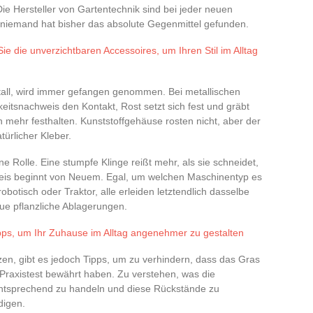
Die Hersteller von Gartentechnik sind bei jeder neuen
 niemand hat bisher das absolute Gegenmittel gefunden.
ie die unverzichtbaren Accessoires, um Ihren Stil im Alltag
all, wird immer gefangen genommen. Bei metallischen
keitsnachweis den Kontakt, Rost setzt sich fest und gräbt
 mehr festhalten. Kunststoffgehäuse rosten nicht, aber der
türlicher Kleber.
ine Rolle. Eine stumpfe Klinge reißt mehr, als sie schneidet,
kreis beginnt von Neuem. Egal, um welchen Maschinentyp es
robotisch oder Traktor, alle erleiden letztendlich dasselbe
eue pflanzliche Ablagerungen.
pps, um Ihr Zuhause im Alltag angenehmer zu gestalten
n, gibt es jedoch Tipps, um zu verhindern, dass das Gras
Praxistest bewährt haben. Zu verstehen, was die
entsprechend zu handeln und diese Rückstände zu
digen.