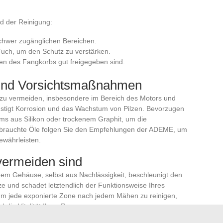
d der Reinigung:
schwer zugänglichen Bereichen.
Tuch, um den Schutz zu verstärken.
en des Fangkorbs gut freigegeben sind.
und Vorsichtsmaßnahmen
l zu vermeiden, insbesondere im Bereich des Motors und
nstigt Korrosion und das Wachstum von Pilzen. Bevorzugen
ms aus Silikon oder trockenem Graphit, um die
gebrauchte Öle folgen Sie den Empfehlungen der ADEME, um
ewährleisten.
 vermeiden sind
m Gehäuse, selbst aus Nachlässigkeit, beschleunigt den
lze und schadet letztendlich der Funktionsweise Ihres
um jede exponierte Zone nach jedem Mähen zu reinigen,
 die Vitalität Ihres Rasens.