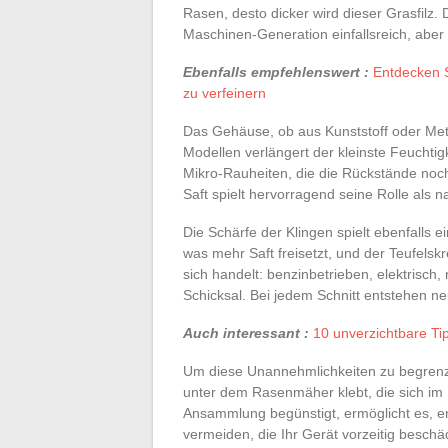
Rasen, desto dicker wird dieser Grasfilz. 
Maschinen-Generation einfallsreich, aber
Ebenfalls empfehlenswert :
Entdecken S
zu verfeinern
Das Gehäuse, ob aus Kunststoff oder Met
Modellen verlängert der kleinste Feuchtig
Mikro-Rauheiten, die die Rückstände noch
Saft spielt hervorragend seine Rolle als na
Die Schärfe der Klingen spielt ebenfalls e
was mehr Saft freisetzt, und der Teufels
sich handelt: benzinbetrieben, elektrisch, 
Schicksal. Bei jedem Schnitt entstehen n
Auch interessant :
10 unverzichtbare Ti
Um diese Unannehmlichkeiten zu begrenze
unter dem Rasenmäher klebt, die sich im 
Ansammlung begünstigt, ermöglicht es, 
vermeiden, die Ihr Gerät vorzeitig beschä