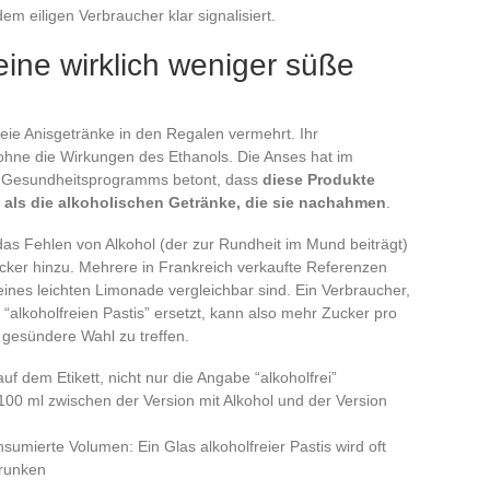
dem eiligen Verbraucher klar signalisiert.
 eine wirklich weniger süße
reie Anisgetränke in den Regalen vermehrt. Ihr
hne die Wirkungen des Ethanols. Die Anses hat im
 Gesundheitsprogramms betont, dass
diese Produkte
d als die alkoholischen Getränke, die sie nachahmen
.
das Fehlen von Alkohol (der zur Rundheit im Mund beiträgt)
ucker hinzu. Mehrere in Frankreich verkaufte Referenzen
eines leichten Limonade vergleichbar sind. Ein Verbraucher,
 “alkoholfreien Pastis” ersetzt, kann also mehr Zucker pro
 gesündere Wahl zu treffen.
 dem Etikett, nicht nur die Angabe “alkoholfrei”
100 ml zwischen der Version mit Alkohol und der Version
nsumierte Volumen: Ein Glas alkoholfreier Pastis wird oft
trunken