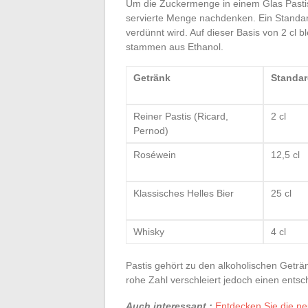
Um die Zuckermenge in einem Glas Pastis
servierte Menge nachdenken. Ein Standard
verdünnt wird. Auf dieser Basis von 2 cl 
stammen aus Ethanol.
Getränk
Standar
Reiner Pastis (Ricard,
2 cl
Pernod)
Roséwein
12,5 cl
Klassisches Helles Bier
25 cl
Whisky
4 cl
Pastis gehört zu den alkoholischen Geträ
rohe Zahl verschleiert jedoch einen entsc
Auch interessant :
Entdecken Sie die ne