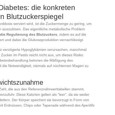
Diabetes: die konkreten
n Blutzuckerspiegel
arddosis serviert wird, ist die Zuckermenge zu gering, um
zen auszulösen. Das eigentliche metabolische Problem
 die Regulierung des Blutzuckers
, indem es auf die
siert und dabei die Glukoseproduktion vernachlässigt.
enz verzögerte Hypoglykämien verursachen, manchmal
cker im Pastis reicht nicht aus, um dieses Risiko
abetesbehandlung betonen die Mäßigung des
nd die Notwendigkeit, niemals auf nüchternen Magen zu
ewichtszunahme
 Zahl, die aus den Referenznährwerttabellen stammt,
ienzufuhr. Diese Kalorien gelten als “leer”, da sie weder
liefern. Der Körper speichert sie bevorzugt in Form von
it Erdnüssen, Chips oder Tapenade während des Aperitifs