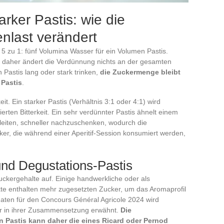
arker Pastis: wie die
enlast verändert
l 5 zu 1: fünf Volumina Wasser für ein Volumen Pastis.
, daher ändert die Verdünnung nichts an der gesamten
 Pastis lang oder stark trinken,
die Zuckermenge bleibt
 Pastis
.
it. Ein starker Pastis (Verhältnis 3:1 oder 4:1) wird
rten Bitterkeit. Ein sehr verdünnter Pastis ähnelt einem
leiten, schneller nachzuschenken, wodurch die
er, die während einer Aperitif-Session konsumiert werden,
nd Degustations-Pastis
Zuckergehalte auf. Einige handwerkliche oder als
kte enthalten mehr zugesetzten Zucker, um das Aromaprofil
aten für den Concours Général Agricole 2024 wird
er in ihrer Zusammensetzung erwähnt.
Die
 Pastis kann daher die eines Ricard oder Pernod