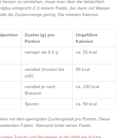
 besser zu verstehen, muss man über die tatsächlich
glas entspricht 2 cl reinem Pastis, der dann mit Wasser
bleibt die Zuckermenge gering: Die meisten Kalorien
dportion
Zucker (g) pro
Ungefähre
Portion
Kalorien
weniger als 0,5 g
ca. 55 kcal
variabel (trocken bis
89 kcal
süß)
variabel je nach
ca. 100 kcal
Brauerei
Spuren
ca. 90 kcal
nken mit dem geringsten Zuckergehalt pro Portion. Diese
heidenden Faktor: Niemand trinkt reinen Pastis.
uesten Trends und Neuheiten in der Welt der Küche