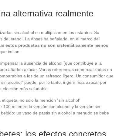
una alternativa realmente
adas sin alcohol se multiplican en los estantes. Su
os del etanol. La Anses ha señalado, en el marco del
que
estos productos no son sistemáticamente menos
que imitan.
ompensar la ausencia de alcohol (que contribuye a la
udo añaden azúcar. Varias referencias comercializadas en
omparables a los de un refresco ligero. Un consumidor que
 sin alcohol” puede, por lo tanto, ingerir más azúcar por
a elección más saludable.
la etiqueta, no solo la mención “sin alcohol”
100 ml entre la versión con alcohol y la versión sin
 bebido: un vaso de pastis sin alcohol a menudo se bebe
betes: los efectos concretos