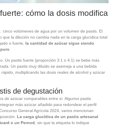
s fuerte: cómo la dosis modifica
a 1: cinco volúmenes de agua por un volumen de pastis. El
lo que la dilución no cambia nada en la carga glucídica total
gado o fuerte,
la cantidad de azúcar sigue siendo
 puro
.
. Un pastis fuerte (proporción 3:1 o 4:1) se bebe más
rada. Un pastis muy diluido se asemeja a una bebida
 rápido, multiplicando las dosis reales de alcohol y azúcar
.
stis de degustación
os de azúcar comparables entre sí. Algunos pastis
integran más azúcar añadido para redondear el perfil
l Concurso General Agrícola 2024, varios mencionan
posición.
La carga glucídica de un pastis artesanal
Ricard o un Pernod
, sin que la etiqueta lo indique