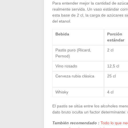
Para entender mejor la cantidad de azúca
realmente servida. Un vaso estándar corr
esta base de 2 cl, la carga de azúcares si
del etanol.
Bebida
Porción
estándar
Pastis puro (Ricard,
2 cl
Pernod)
Vino rosado
12,5 cl
Cerveza rubia clásica
25 cl
Whisky
4 cl
El pastis se sitúa entre los alcoholes m
dato bruto oculta un factor determinante:
También recomendado :
Todo lo que ne