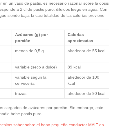
r en un vaso de pastis, es necesario razonar sobre la dosis
esponde a 2 cl de pastis puro, diluidos luego en agua. Con
gue siendo baja: la casi totalidad de las calorías proviene
Azúcares (g) por
Calorías
porción
aproximadas
menos de 0,5 g
alrededor de 55 kcal
variable (seco a dulce)
89 kcal
variable según la
alrededor de 100
cervecería
kcal
trazas
alrededor de 90 kcal
enos cargados de azúcares por porción. Sin embargo, este
 nadie bebe pastis puro.
cesitas saber sobre el bono pequeño conductor MAIF en