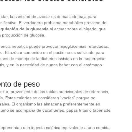
ándar, la cantidad de azúcar es demasiado baja para
gnificativo. El verdadero problema metabólico proviene del
 regulación de la glucemia
al actuar sobre el hígado, que
la producción de glucosa.
ferencia hepática puede provocar hipoglucemias retardadas,
 El azúcar contenido en el pastis no es suficiente para
nes de manejo de la diabetes insisten en la moderación
astis, y en la necesidad de nunca beber con el estómago
ento de peso
 cifra, proveniente de las tablas nutricionales de referencia,
ble. Estas calorías se consideran “vacías” porque no
nerales. El organismo las almacena preferentemente en
nsumo se acompaña de cacahuetes, papas fritas o tapenade
representan una ingesta calórica equivalente a una comida