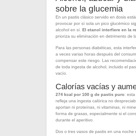
sobre la glucemia
En un pastis clásico servido en dosis est
provocar por sí sola un pico glucémico si
alcohol en sí.
El etanol interfiere en la
prioriza su eliminación en detrimento de 
Para las personas diabéticas, esta inter
a veces varias horas después del consumo.
compensar este riesgo. Las recomendacio
de toda ingesta de alcohol, incluido el p
vacío.
Calorías vacías y aum
274 kcal por 100 g de pastis puro
: esta
refleja una ingesta calórica no desprecia
aportan ni proteínas, ni vitaminas, ni mi
forma de grasas, especialmente si el co
durante el aperitivo.
Dos o tres vasos de pastis en una noche 