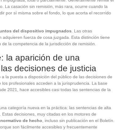
ón impugnada, total o parcialmente. Generalmente remite el
do. La casación sin remisión, más rara, ocurre cuando la
ir por sí misma sobre el fondo, lo que acorta el recorrido
 puntos del dispositivo impugnados
. Las otras
n adquieren fuerza de cosa juzgada. Esta distinción tiene
 de la competencia de la jurisdicción de remisión.
: la aparición de una
 las decisiones de justicia
o a la puesta a disposición del público de las decisiones de
 los profesionales acceden a la jurisprudencia. La base
sde 2021, hace accesibles casi todas las sentencias de la
a categoría nueva en la práctica: las sentencias de alta
ina. Estas decisiones, muy citadas en los motores de
 normativo de hecho
, incluso sin publicación en el Boletín.
 porque son fácilmente accesibles y frecuentemente