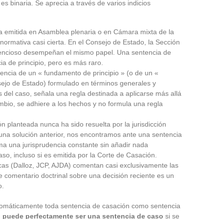
es binaria. Se aprecia a través de varios indicios
ia emitida en Asamblea plenaria o en Cámara mixta de la
normativa casi cierta. En el Consejo de Estado, la Sección
tencioso desempeñan el mismo papel. Una sentencia de
a de principio, pero es más raro.
sencia de un « fundamento de principio » (o de un «
sejo de Estado) formulado en términos generales y
 del caso, señala una regla destinada a aplicarse más allá
cambio, se adhiere a los hechos y no formula una regla
ón planteada nunca ha sido resuelta por la jurisdicción
 una solución anterior, nos encontramos ante una sentencia
ma una jurisprudencia constante sin añadir nada
o, incluso si es emitida por la Corte de Casación.
ídicas (Dalloz, JCP, AJDA) comentan casi exclusivamente las
e comentario doctrinal sobre una decisión reciente es un
o.
 automáticamente toda sentencia de casación como sentencia
 puede perfectamente ser una sentencia de caso
si se