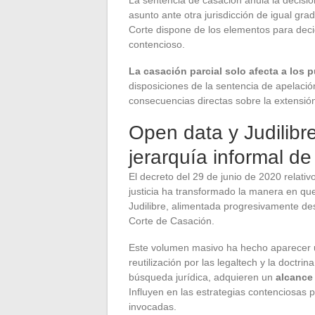
La sentencia de casación anula la decisi
asunto ante otra jurisdicción de igual gra
Corte dispone de los elementos para decid
contencioso.
La casación parcial solo afecta a los
disposiciones de la sentencia de apelació
consecuencias directas sobre la extensión
Open data y Judilibre
jerarquía informal de
El decreto del 29 de junio de 2020 relativ
justicia ha transformado la manera en que
Judilibre, alimentada progresivamente de
Corte de Casación.
Este volumen masivo ha hecho aparecer un
reutilización por las legaltech y la doctr
búsqueda jurídica, adquieren un
alcance
Influyen en las estrategias contenciosas
invocadas.