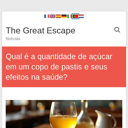
The Great Escape
Notícias
Qual é a quantidade de açúcar
em um copo de pastis e seus
efeitos na saúde?