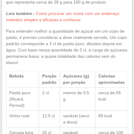
que representa cerca de 38 g para 100 g de produto.
Leia também :
Como procurar um nome com um endereço:
métodos simples e eficazes a conhecer
Para entender melhor a quantidade de açúcar em um copo de
pastis, é preciso considerar a dose realmente servida. Um copo
padrão corresponde a 2 cl de pastis puro, diluídos depois em
água. Com base nessa quantidade de 2 cl, a carga de açúcares
permanece baixa: a quase totalidade das calorias vem do
etanol.
Bebida
Porção
Açúcares (g)
Calorias
padrão
por porção
aproximadas
Pastis puro
2 cl
menos de 0,5
cerca de 55
(Ricard,
g
kcal
Pernod)
Vinho rosé
12,5 cl
variável (seco
89 kcal
a doce)
Cerveja loira
25 cl
variável
cerca de 100