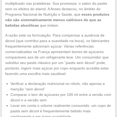
multiplicado nas prateleiras. Sua promessa: o sabor do pastis
sem os efeitos do etanol. A Anses destacou, no âmbito do
Programa Nacional de Nutrição e Saúde, que
esses produtos
não são sistematicamente menos calóricos do que as
bebidas alcoólicas
que imitam.
A razão está na formulação. Para compensar a ausência de
álcool (que contribui para a suavidade na boca), os fabricantes
frequentemente adicionam açúcar. Várias referências
comercializadas na França apresentam teores de açúcares
comparáveis aos de um refrigerante leve. Um consumidor que
substitui seu pastis clássico por um “pastis sem álcool” pode,
portanto, ingerir mais açúcar por copo enquanto acredita estar
fazendo uma escolha mais saudável.
Verificar a declaração nutricional no rótulo, não apenas a
menção “sem álcool”
Comparar o teor de açúcares por 100 ml entre a versão com
álcool e a versão sem
Levar em conta o volume realmente consumido: um copo de
pastis sem álcool é frequentemente bebido mais
rapidamente e em maior quantidade