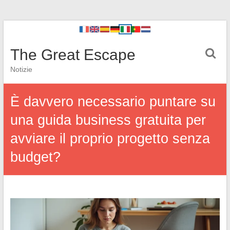
The Great Escape
Notizie
È davvero necessario puntare su
una guida business gratuita per
avviare il proprio progetto senza
budget?