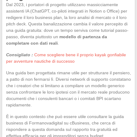
Dal 2023, i portatori di progetto utilizzano massicciamente
assistenti IA (ChatGPT, co-piloti integrati in Notion o Office) per
redigere il loro business plan, la loro analisi di mercato o il loro
pitch deck. Questa banalizzazione cambia il valore percepito di
una guida gratuita: dove un tempo serviva come tutorial passo-
passo, diventa piuttosto un
modello di partenza da
completare con dati reali
.
Consigliato :
Come scegliere bene il proprio kayak gonfiabile
per avventure nautiche di successo
Una guida ben progettata rimane utile per strutturare il pensiero,
a patto di non fermarsi lì. Diversi network di supporto constatano
che i creatori che si limitano a compilare un modello generico
senza confrontare le loro ipotesi con il mercato reale producono
documenti che i consulenti bancari o i comitati BPI scartano
rapidamente.
È in questo contesto che può essere utile consultare la guida
business di Formanovadigital su cBusiness, che cerca di
rispondere a questa domanda sul rapporto tra gratuità ed
effettiva efficacia per gli imprenditori senza budget.