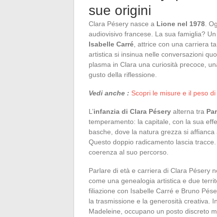
sue origini
Clara Pésery nasce a
Lione nel 1978
. O
audiovisivo francese. La sua famiglia? Un 
Isabelle Carré
, attrice con una carriera t
artistica si insinua nelle conversazioni q
plasma in Clara una curiosità precoce, un
gusto della riflessione.
Vedi anche :
Scopri le misure e il peso di
L’
infanzia di Clara Pésery
alterna tra
Par
temperamento: la capitale, con la sua eff
basche, dove la natura grezza si affianca al
Questo doppio radicamento lascia tracce. I
coerenza al suo percorso.
Parlare di età e carriera di Clara Pésery 
come una genealogia artistica e due terri
filiazione con Isabelle Carré e Bruno Pés
la trasmissione e la generosità creativa. In
Madeleine, occupano un posto discreto ma 