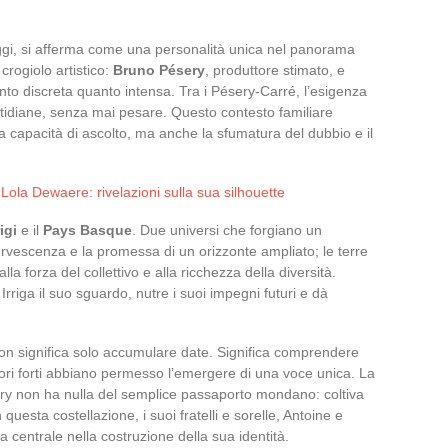
ggi, si afferma come una personalità unica nel panorama
crogiolo artistico:
Bruno Pésery
, produttore stimato, e
anto discreta quanto intensa. Tra i Pésery-Carré, l’esigenza
uotidiane, senza mai pesare. Questo contesto familiare
a capacità di ascolto, ma anche la sfumatura del dubbio e il
 Lola Dewaere: rivelazioni sulla sua silhouette
igi
e il
Pays Basque
. Due universi che forgiano un
ervescenza e la promessa di un orizzonte ampliato; le terre
la forza del collettivo e alla ricchezza della diversità.
rriga il suo sguardo, nutre i suoi impegni futuri e dà
non significa solo accumulare date. Significa comprendere
tori forti abbiano permesso l’emergere di una voce unica. La
ery non ha nulla del semplice passaporto mondano: coltiva
 questa costellazione, i suoi fratelli e sorelle, Antoine e
centrale nella costruzione della sua identità.