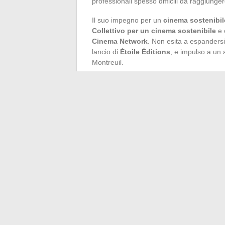
professionali spesso difficili da raggiunger
Il suo impegno per un
cinema sostenibil
Collettivo per un cinema sostenibile
e 
Cinema Network
. Non esita a espandersi:
lancio di
Étoile Éditions
, e impulso a un 
Montreuil.
I riconoscimenti seguono, concreti e signifi
Concorso Giovane Talento
. Le istituzi
sulla rappresentazione delle donne e sull
traccia il suo cammino, guidata da una vi
da vedere fino a dove oserebbe far muovere 
contare su di lei.
←
Tutto quello che c’è da sapere sul term
locazione
Come un semplice gioiello