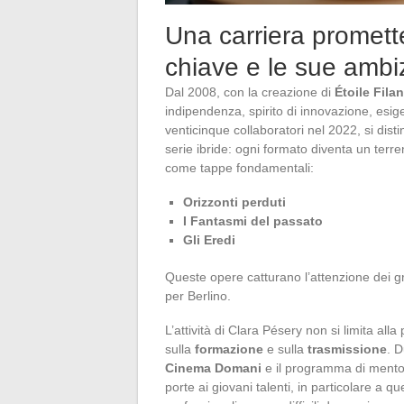
Una carriera promette
chiave e le sue ambi
Dal 2008, con la creazione di
Étoile Fila
indipendenza, spirito di innovazione, esige
venticinque collaboratori nel 2022, si dis
serie ibride: ogni formato diventa un terren
come tappe fondamentali:
Orizzonti perduti
I Fantasmi del passato
Gli Eredi
Queste opere catturano l’attenzione dei g
per Berlino.
L’attività di Clara Pésery non si limita al
sulla
formazione
e sulla
trasmissione
. D
Cinema Domani
e il programma di ment
porte ai giovani talenti, in particolare a qu