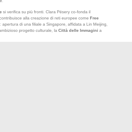
e.
e
si verifica su più fronti. Clara Pésery co-fonda il
contribuisce alla creazione di reti europee come
Free
 apertura di una filiale a Singapore, affidata a Lin Meijing,
ambizioso progetto culturale, la
Città delle Immagini
a
cativi: finalista del
Premio Scoperta 2024
, vincitrice del
oni, CNC, INA, CSA, riconoscono l’impatto del suo lavoro
a modernizzazione delle pratiche audiovisive. Clara Pésery
sione che coniuga audacia, trasmissione e apertura. Resta
le linee, in un’industria che, visibilmente, non ha finito di
ine di recesso prima della firma di un contratto di
 può cambiare completamente un outfit senza esagerare
→