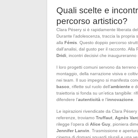
Quali scelte e incont
percorso artistico?
Clara Pésery si è rapidamente liberata del
Durante l’adolescenza, traccia la propria s
alla
Fémis
. Questo doppio percorso struttu
dall’analisi, dal gusto per il racconto. All
Dridi
, incontri decisivi che inaugureranno c
I loro progetti comuni servono da terreno 
montaggio, della narrazione visiva e colti
nei team. Il suo impegno si manifesta con
basco
, riflette sul ruolo dell’
ambiente
e d
traiettoria si fonda su un’etica tangibile: ri
difendere l’
autenticità
e l’
innovazione
.
Le ispirazioni rivendicate da Clara Pésery
referenze, troviamo
Truffaut
,
Agnès Var
rilegge l’opera di
Alice Guy
, pioniera dim
Jennifer Lanvin
. Trasmissione e apertura
cinema di domani sguardi plurali e una ver