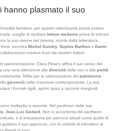
ri hanno plasmato il suo
l’eredità familiare, per quanto valorizzante possa essere.
trada: sceglie di studiare
lettere moderne
prima di entrare
ra la sua visione del cinema, nutrita dalla letteratura,
a Fémis, incontra
Michel Gondry
,
Sophie Barthes
e
Karim
ollaborazioni creative fuori dai sentieri battuti.
di sperimentazione: Clara Pésery affina il suo senso del
va una vera attenzione alla
diversità
delle voci e alla
parità
cretamente. Milita per la valorizzazione del
patrimonio
ella
gioventù
nella creazione contemporanea. La sua
fiutare i formati rigidi, aprire spazi a racconti marginali,
 sono molteplici e assunte. Nel pantheon delle sue
da
,
Jean-Luc Godard
. Non si accontenta del pantheon:
enticata, e si entusiasma per percorsi attuali come quello di
 guidano il suo approccio, con la volontà di infondere al
a libertà di tono.