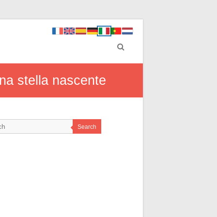
 una stella nascente
Search