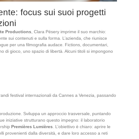
nte: focus sui suoi progetti
zioni
nte Productions
, Clara Pésery imprime il suo marchio:
nte sui contenuti e sulla forma. L’azienda, che riunisce
tingue per una filmografia audace. Fictions, documentari,
o di gioco, uno spazio di libertà. Alcuni titoli si impongono
randi festival internazionali da Cannes a Venezia, passando
la produzione. Sviluppa un approccio trasversale, puntando
ue iniziative strutturano questo impegno: il laboratorio
orship
Premières Lumières
. L’obiettivo è chiaro: aprire le
elli provenienti dalla diversità, e dare loro accesso a reti