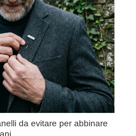
anelli da evitare per abbinare
iani