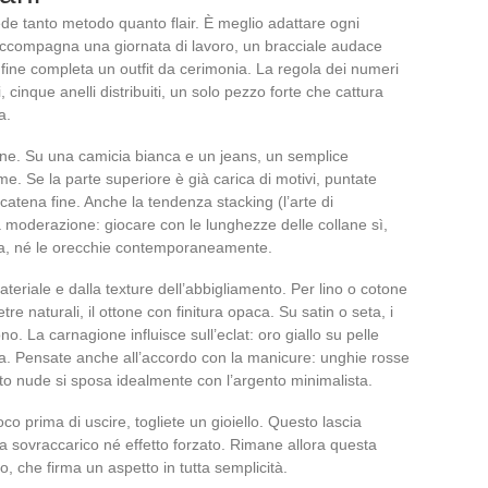
de tanto metodo quanto flair. È meglio adattare ogni
a accompagna una giornata di lavoro, un bracciale audace
 fine completa un outfit da cerimonia. La regola dei numeri
i, cinque anelli distribuiti, un solo pezzo forte che cattura
a.
ione. Su una camicia bianca e un jeans, un semplice
eme. Se la parte superiore è già carica di motivi, puntate
 catena fine. Anche la tendenza stacking (l’arte di
ta moderazione: giocare con le lunghezze delle collane sì,
ita, né le orecchie contemporaneamente.
teriale e dalla texture dell’abbigliamento. Per lino o cotone
ietre naturali, il ottone con finitura opaca. Su satin o seta, i
ono. La carnagione influisce sull’eclat: oro giallo su pelle
ra. Pensate anche all’accordo con la manicure: unghie rosse
lto nude si sposa idealmente con l’argento minimalista.
oco prima di uscire, togliete un gioiello. Questo lascia
za sovraccarico né effetto forzato. Rimane allora questa
o, che firma un aspetto in tutta semplicità.