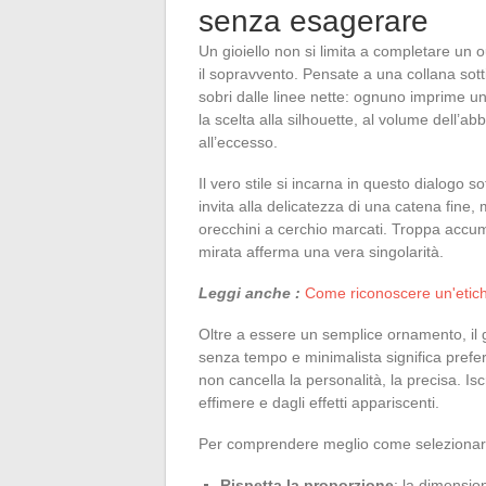
senza esagerare
Un gioiello non si limita a completare un o
il sopravvento. Pensate a una collana sotti
sobri dalle linee nette: ognuno imprime un
la scelta alla silhouette, al volume dell’ab
all’eccesso.
Il vero stile si incarna in questo dialogo 
invita alla delicatezza di una catena fine,
orecchini a cerchio marcati. Troppa accu
mirata afferma una vera singolarità.
Leggi anche :
Come riconoscere un'etiche
Oltre a essere un semplice ornamento, il gi
senza tempo e minimalista significa prefer
non cancella la personalità, la precisa. Is
effimere e dagli effetti appariscenti.
Per comprendere meglio come selezionare i 
Rispetta la proporzione
: la dimensio