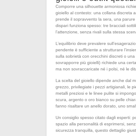
Comporre una silhouette armoniosa richie
gioiello al contesto: una collana discret
prende il sopravvento la sera, una parure
dispari funziona spesso: tre bracciali sottil
l’attenzione, senza rivali sulla stessa scen
L’equilibrio deve prevalere sull’esageraz
pendente è sufficiente a strutturare l’insi
sulla sobrietà con orecchini discreti o una
sovrapporre più gioielli) richiede una cer
ma non sovraccaricate né i polsi, né le d
La scelta del gioiello dipende anche dal ma
grezzo, privilegiate i pezzi artigianali, le p
metalli preziosi e le linee pulite si impong
scura, argento o oro bianco su pelle chia
fanno risaltare un anello dorato, uno sma
Un consiglio spesso citato dagli esperti: p
spazio alla personalità di esprimersi, sen
sicurezza tranquilla, questo dettaglio giust