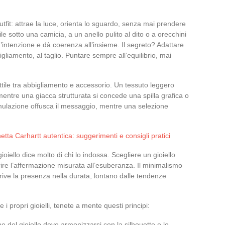
utfit: attrae la luce, orienta lo sguardo, senza mai prendere
le sotto una camicia, a un anello pulito al dito o a orecchini
’intenzione e dà coerenza all’insieme. Il segreto? Adattare
bigliamento, al taglio. Puntare sempre all’equilibrio, mai
sottile tra abbigliamento e accessorio. Un tessuto leggero
 mentre una giacca strutturata si concede una spilla grafica o
mulazione offusca il messaggio, mentre una selezione
tta Carhartt autentica: suggerimenti e consigli pratici
oiello dice molto di chi lo indossa. Scegliere un gioiello
ire l’affermazione misurata all’esuberanza. Il minimalismo
crive la presenza nella durata, lontano dalle tendenze
propri gioielli, tenete a mente questi principi:
ne del gioiello deve armonizzarsi con la silhouette e lo