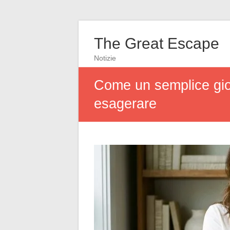
The Great Escape
Notizie
Come un semplice gio
esagerare