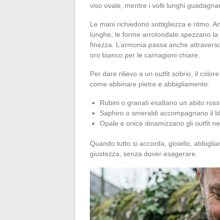
viso ovale, mentre i volti lunghi guadagn
Le mani richiedono sottigliezza e ritmo. An
lunghe, le forme arrotondate spezzano la li
finezza. L’armonia passa anche attraverso il
oro bianco per le carnagioni chiare.
Per dare rilievo a un outfit sobrio, il colore
come abbinare pietre e abbigliamento:
Rubini o granati esaltano un abito ros
Saphiro o smeraldi accompagnano il bl
Opale e onice dinamizzano gli outfit ne
Quando tutto si accorda, gioiello, abbigli
giustezza, senza dover esagerare.