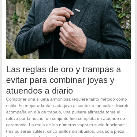
Las reglas de oro y trampas a
evitar para combinar joyas y
atuendos a diario
Componer una silueta armoniosa requiere tanto método como
estilo. Es mejor adaptar cada joya al contexto: un collar discreto
acompaña un día de trabajo, una pulsera afirmada toma el
relevo por la noche, un conjunto fino completa un atuendo de
ceremonia. La regla de los números impares suele funcionar:
tres pulseras sutiles, cinco anillos distribuidos, una sola pieza