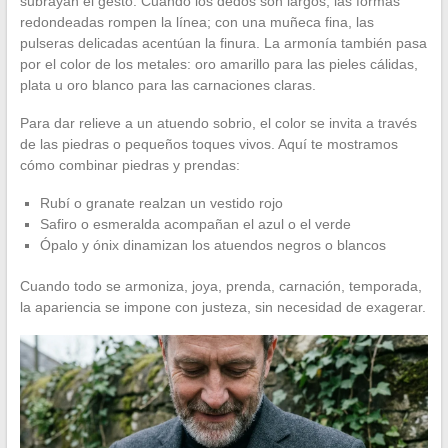
subrayan el gesto. Cuando los dedos son largos, las formas
redondeadas rompen la línea; con una muñeca fina, las
pulseras delicadas acentúan la finura. La armonía también pasa
por el color de los metales: oro amarillo para las pieles cálidas,
plata u oro blanco para las carnaciones claras.
Para dar relieve a un atuendo sobrio, el color se invita a través
de las piedras o pequeños toques vivos. Aquí te mostramos
cómo combinar piedras y prendas:
Rubí o granate realzan un vestido rojo
Safiro o esmeralda acompañan el azul o el verde
Ópalo y ónix dinamizan los atuendos negros o blancos
Cuando todo se armoniza, joya, prenda, carnación, temporada,
la apariencia se impone con justeza, sin necesidad de exagerar.