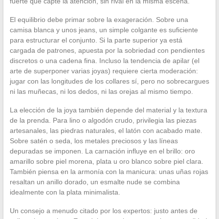
fuerte que capte la atención, sin rival en la misma escena.
El equilibrio debe primar sobre la exageración. Sobre una
camisa blanca y unos jeans, un simple colgante es suficiente
para estructurar el conjunto. Si la parte superior ya está
cargada de patrones, apuesta por la sobriedad con pendientes
discretos o una cadena fina. Incluso la tendencia de apilar (el
arte de superponer varias joyas) requiere cierta moderación:
jugar con las longitudes de los collares sí, pero no sobrecargues
ni las muñecas, ni los dedos, ni las orejas al mismo tiempo.
La elección de la joya también depende del material y la textura
de la prenda. Para lino o algodón crudo, privilegia las piezas
artesanales, las piedras naturales, el latón con acabado mate.
Sobre satén o seda, los metales preciosos y las líneas
depuradas se imponen. La carnación influye en el brillo: oro
amarillo sobre piel morena, plata u oro blanco sobre piel clara.
También piensa en la armonía con la manicura: unas uñas rojas
resaltan un anillo dorado, un esmalte nude se combina
idealmente con la plata minimalista.
Un consejo a menudo citado por los expertos: justo antes de