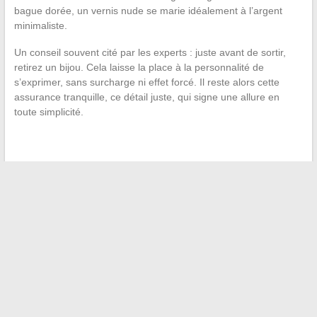
bague dorée, un vernis nude se marie idéalement à l’argent
minimaliste.
Un conseil souvent cité par les experts : juste avant de sortir,
retirez un bijou. Cela laisse la place à la personnalité de
s’exprimer, sans surcharge ni effet forcé. Il reste alors cette
assurance tranquille, ce détail juste, qui signe une allure en
toute simplicité.
←
Tout savoir sur l’âge et la carrière de Clara Pésery,
parcours d’une étoile montante
Tout savoir sur la fiche technique et la notice du robot
Husqvarna Automower 310
→
Recherche