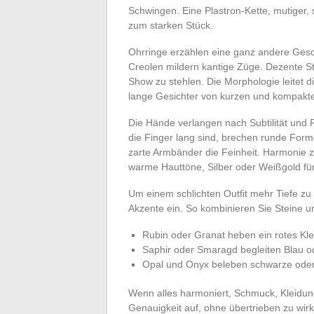
Schwingen. Eine Plastron-Kette, mutiger, 
zum starken Stück.
Ohrringe erzählen eine ganz andere Gesc
Creolen mildern kantige Züge. Dezente S
Show zu stehlen. Die Morphologie leitet d
lange Gesichter von kurzen und kompakte
Die Hände verlangen nach Subtilität und
die Finger lang sind, brechen runde For
zarte Armbänder die Feinheit. Harmonie ze
warme Hauttöne, Silber oder Weißgold für 
Um einem schlichten Outfit mehr Tiefe zu 
Akzente ein. So kombinieren Sie Steine u
Rubin oder Granat heben ein rotes Kle
Saphir oder Smaragd begleiten Blau o
Opal und Onyx beleben schwarze oder
Wenn alles harmoniert, Schmuck, Kleidung, 
Genauigkeit auf, ohne übertrieben zu wir