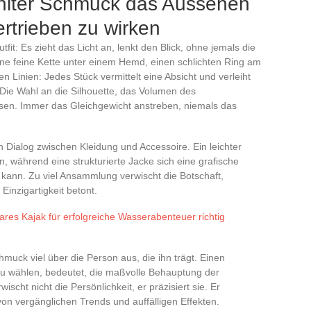
hlter Schmuck das Aussehen
rtrieben zu wirken
fit: Es zieht das Licht an, lenkt den Blick, ohne jemals die
e feine Kette unter einem Hemd, einen schlichten Ring am
en Linien: Jedes Stück vermittelt eine Absicht und verleiht
e Wahl an die Silhouette, das Volumen des
sen. Immer das Gleichgewicht anstreben, niemals das
en Dialog zwischen Kleidung und Accessoire. Ein leichter
ein, während eine strukturierte Jacke sich eine grafische
kann. Zu viel Ansammlung verwischt die Botschaft,
Einzigartigkeit betont.
res Kajak für erfolgreiche Wasserabenteuer richtig
muck viel über die Person aus, die ihn trägt. Einen
zu wählen, bedeutet, die maßvolle Behauptung der
cht nicht die Persönlichkeit, er präzisiert sie. Er
 von vergänglichen Trends und auffälligen Effekten.