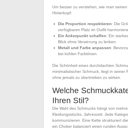
Um besser zu verstehen, wie man seinen 
Hinterkopf:
Die Proportion respektieren
: Die Gr
verfügbaren Platz im Outfit harmonier
Ein Ankerpunkt schaffen
: Ein starke
Blick ohne Verwirrung zu lenken.
Metall und Farbe anpassen
: Bevorz
bei kühlen Farbtönen.
Die Schönheit eines durchdachten Schmuck
minimalistischer Schmuck, liegt in seiner
ohne jemals zu übertrieben zu wirken.
Welche Schmuckkateg
Ihren Stil?
Die Wahl des Schmucks hängt von mehrer
Kleidungsstücks, Jahreszeit. Jede Kategori
kommunizieren. Eine Kette strukturiert di
ein Choker balanciert einen runden Aussch