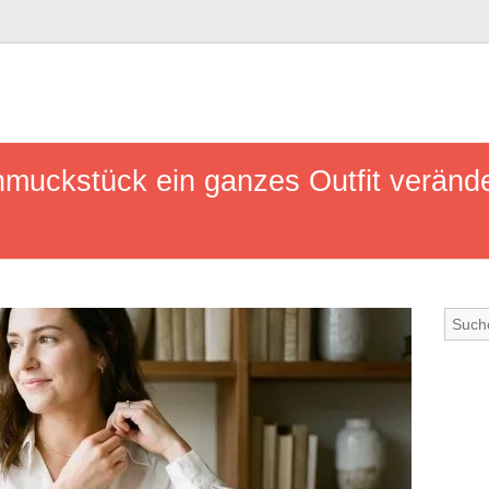
hmuckstück ein ganzes Outfit veränd