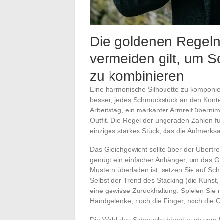
Die goldenen Regeln 
vermeiden gilt, um S
zu kombinieren
Eine harmonische Silhouette zu komponier
besser, jedes Schmuckstück an den Konte
Arbeitstag, ein markanter Armreif überni
Outfit. Die Regel der ungeraden Zahlen funk
einziges starkes Stück, das die Aufmerksa
Das Gleichgewicht sollte über der Übert
genügt ein einfacher Anhänger, um das Ga
Mustern überladen ist, setzen Sie auf Sch
Selbst der Trend des Stacking (die Kunst
eine gewisse Zurückhaltung: Spielen Sie 
Handgelenke, noch die Finger, noch die Oh
Die Wahl des Schmucks hängt auch vom Ma