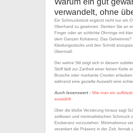
Warum ein gut gewä
verwandelt, ohne übe
Ein Schmuckstück ergänzt nicht nur ein Out
Oberhand zu gewinnen. Denken Sie an ein
Finger oder an schlichte Ohrringe mit klar
dem Ganzen Kohärenz. Das Geheimnis? Di
Kleidungsstücks und den Schnitt anzupas
Übermaß.
Der wahre Stil zeigt sich in diesem subtil
Stoff lädt zur Zartheit einer feinen Kette 
Brosche oder markante Creolen erlauben 
während eine gezielte Auswahl eine echte 
Auch lesenswert :
Wie man ein aufblasba
auswählt
Über die bloße Verzierung hinaus sagt Sch
zeitlosen und minimalistischen Schmuck 
Exuberanz vorzuziehen. Minimalismus verwis
verankert die Präsenz in der Zeit, fernab