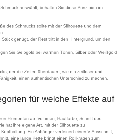
Schmuck auswählt, behalten Sie diese Prinzipien im
öße des Schmucks sollte mit der Silhouette und dem
en.
s Stück genügt, der Rest tritt in den Hintergrund, um den
ugen Sie Gelbgold bei warmen Tönen, Silber oder Weißgold
s, der die Zeiten überdauert, wie ein zeitloser und
 Fähigkeit, einen authentischen Unterschied zu machen,
orien für welche Effekte auf
en Elementen ab: Volumen, Hautfarbe, Schnitt des
e hat ihre eigene Art, mit der Silhouette zu
e Kopfhaltung: Ein Anhänger verfeinert einen V-Ausschnitt,
nitt, eine lange Kette bringt einen Rollkragen zum