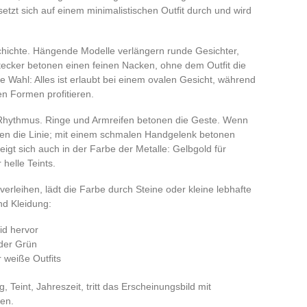
setzt sich auf einem minimalistischen Outfit durch und wird
hichte. Hängende Modelle verlängern runde Gesichter,
tecker betonen einen feinen Nacken, ohne dem Outfit die
ie Wahl: Alles ist erlaubt bei einem ovalen Gesicht, während
n Formen profitieren.
 Rhythmus. Ringe und Armreifen betonen die Geste. Wenn
men die Linie; mit einem schmalen Handgelenk betonen
igt sich auch in der Farbe der Metalle: Gelbgold für
helle Teints.
verleihen, lädt die Farbe durch Steine oder kleine lebhafte
nd Kleidung:
id hervor
der Grün
 weiße Outfits
Teint, Jahreszeit, tritt das Erscheinungsbild mit
ken.