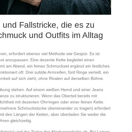
und Fallstricke, die es zu
chmuck und Outfits im Alltag
en, erfordert ebenso viel Methode wie Gespür. Es ist
xt anzupassen: Eine dezente Kette begleitet einen
mmt am Abend, ein feines Schmuckset ergänzt ein festliches
tioniert oft: Drei subtile Armreifen, fünf Ringe verteilt, ein
mkeit auf sich zieht, ohne Rivalen auf derselben Bühne.
reibung stehen. Auf einem weißen Hemd und einer Jeans
nze zu strukturieren. Wenn das Oberteil bereits mit
lichtheit mit dezenten Ohrringen oder einer feinen Kette.
, mehrere Schmuckstücke übereinander zu tragen) erfordert
mit den Längen der Ketten, aber überladen Sie weder die
ren gleichzeitig.
terial und der Textur des Kleidungsstücks ab. Bei Leinen