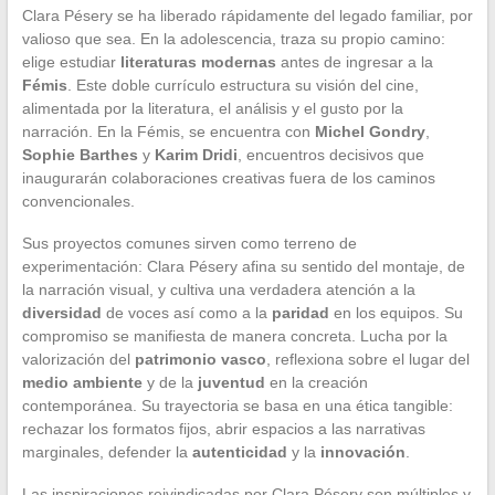
Clara Pésery se ha liberado rápidamente del legado familiar, por
valioso que sea. En la adolescencia, traza su propio camino:
elige estudiar
literaturas modernas
antes de ingresar a la
Fémis
. Este doble currículo estructura su visión del cine,
alimentada por la literatura, el análisis y el gusto por la
narración. En la Fémis, se encuentra con
Michel Gondry
,
Sophie Barthes
y
Karim Dridi
, encuentros decisivos que
inaugurarán colaboraciones creativas fuera de los caminos
convencionales.
Sus proyectos comunes sirven como terreno de
experimentación: Clara Pésery afina su sentido del montaje, de
la narración visual, y cultiva una verdadera atención a la
diversidad
de voces así como a la
paridad
en los equipos. Su
compromiso se manifiesta de manera concreta. Lucha por la
valorización del
patrimonio vasco
, reflexiona sobre el lugar del
medio ambiente
y de la
juventud
en la creación
contemporánea. Su trayectoria se basa en una ética tangible:
rechazar los formatos fijos, abrir espacios a las narrativas
marginales, defender la
autenticidad
y la
innovación
.
Las inspiraciones reivindicadas por Clara Pésery son múltiples y