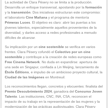
La actividad de Clara Pésery no se limita a la producción.
Desarrolla un enfoque transversal, apostando por la
formación
y la
transmisión
. Dos iniciativas estructuran este compromiso:
el laboratorio
Cine Mañana
y el programa de mentoría
Primeras Luces
. El objetivo es claro: abrir las puertas a los
jóvenes talentos, especialmente aquellos provenientes de la
diversidad, y darles acceso a redes profesionales a menudo
difíciles de alcanzar.
Su implicación por un
cine sostenible
se verifica en varios
frentes. Clara Pésery cofundó el
Colectivo por un cine
sostenible
y contribuye a la creación de redes europeas como
Free Cinema Network
. No duda en expandirse: apertura de
una sede en Singapur, confiada a Lin Meijing, lanzamiento de
Étoile Éditions
, e impulso de un ambicioso proyecto cultural, la
Ciudad de las Imágenes
en Montreuil.
Los reconocimientos llegan, concretos y elocuentes: finalista del
Premio Descubrimiento 2024
, ganadora del
Concurso Joven
Talento
. Las instituciones, CNC, INA, CSA, reconocen el
impacto de su trabajo en la representación de las mujeres y la
modernización de las prácticas audiovisuales. Clara Pésery