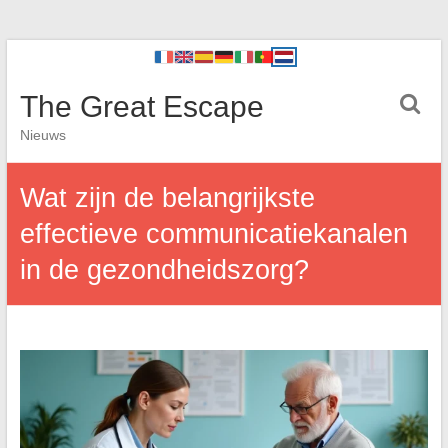
The Great Escape
Nieuws
Wat zijn de belangrijkste
effectieve communicatiekanalen
in de gezondheidszorg?