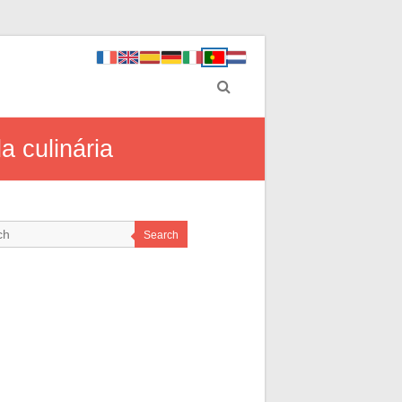
a culinária
Search