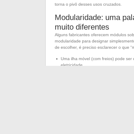
torna o pivô desses usos cruzados.
Modularidade: uma pal
muito diferentes
Alguns fabricantes oferecem módulos sobr
modularidade para designar simplesment
de escolher, é preciso esclarecer o que “
Uma ilha móvel (com freios) pode ser 
eletricidade.
Uma ilha fixa com prateleiras removíve
Os sistemas de prateleiras internas 
tocar no móvel.
A modularidade real, aquela que permite
projetadas sob medida ou às linhas de al
refere a acessórios intercambiáveis.
Linhas arredondadas
virada estética dura