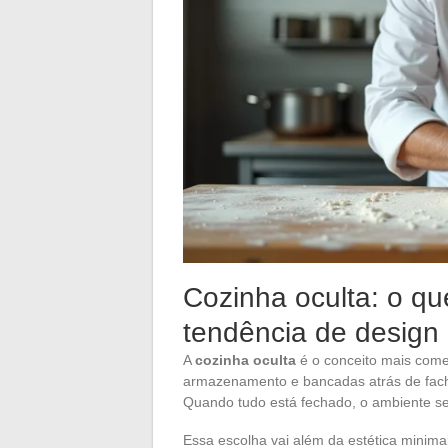
Cozinha oculta: o q
tendência de design
A
cozinha oculta
é o conceito mais comen
armazenamento e bancadas atrás de facha
Quando tudo está fechado, o ambiente se
Essa escolha vai além da estética minimal