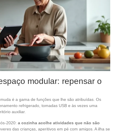
e espaço modular: repensar o
e muda é a gama de funções que lhe são atribuídas. Os
enamento refrigerado, tomadas USB e às vezes uma
ório auxiliar.
 pós-2020:
a cozinha acolhe atividades que não são
everes das crianças, aperitivos em pé com amigos. A ilha se