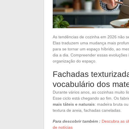
As tendências de cozinha em 2026 não s
Elas traduzem uma mudança mais profund
para se tornar um espaço híbrido, ao me
dia a dia. Compreender essas evoluções im
organização do espaço.
Fachadas texturizad
vocabulário dos mat
Durante vários anos, as cozinhas muito l
Esse ciclo está chegando ao fim. Os fabr
mais táteis e naturais
: madeira bruta o
textura de areia, fachadas caneladas.
Para descobrir também :
Descubra as ú
de notícias