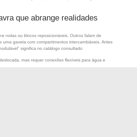
avra que abrange realidades
e rodas ou blocos reposicionáveis. Outros falam de
e uma gaveta com compartimentos intercambiáveis. Antes
modulável” significa no catálogo consultado:
deslocada, mas requer conexões flexíveis para água e
is oferece flexibilidade de uso sem restrições técnicas.
reconfiguráveis permitem adaptar o armazenamento sem
 transformar o espaço, permanece limitada às cozinhas
to nível. Na entrada de gama, o termo muitas vezes se
 e formas orgânicas: uma
doura