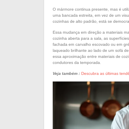
O mármore continua presente, mas é util
uma bancada estreita, em vez de um visua
cozinhas de alto padrão, está se democra
Essa mudança em direção a materiais ma
cozinha aberta para a sala, as superfície
fachada em carvalho escovado ou em grés
laqueado brilhante ao lado de um sofá de
essa aproximação entre materiais de cozi
condutores da temporada.
Veja também :
Descubra as últimas tend