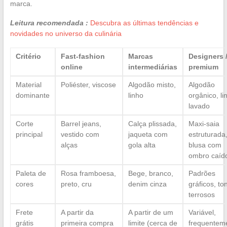
marca.
Leitura recomendada :
Descubra as últimas tendências e
novidades no universo da culinária
Critério
Fast-fashion
Marcas
Designers 
online
intermediárias
premium
Material
Poliéster, viscose
Algodão misto,
Algodão
dominante
linho
orgânico, li
lavado
Corte
Barrel jeans,
Calça plissada,
Maxi-saia
principal
vestido com
jaqueta com
estruturada
alças
gola alta
blusa com
ombro caíd
Paleta de
Rosa framboesa,
Bege, branco,
Padrões
cores
preto, cru
denim cinza
gráficos, to
terrosos
Frete
A partir da
A partir de um
Variável,
grátis
primeira compra
limite (cerca de
frequentem