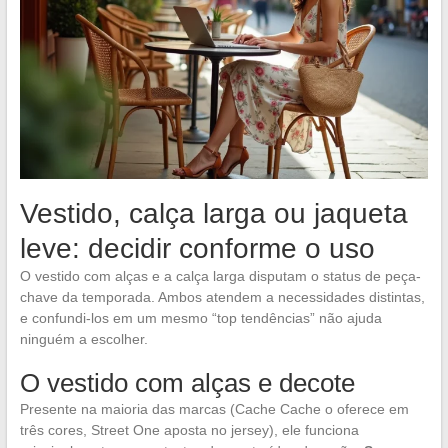
Vestido, calça larga ou jaqueta
leve: decidir conforme o uso
O vestido com alças e a calça larga disputam o status de peça-
chave da temporada. Ambos atendem a necessidades distintas,
e confundi-los em um mesmo “top tendências” não ajuda
ninguém a escolher.
O vestido com alças e decote
Presente na maioria das marcas (Cache Cache o oferece em
três cores, Street One aposta no jersey), ele funciona