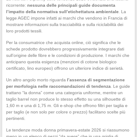
ricorrente:
nessuna delle principali guide documenta
l’impatto della normativa sull’etichettatura ambientale
. La
legge AGEC impone infatti ai marchi che vendono in Francia di
mostrare informazioni sulla tracciabilità e sulla riciclabilità dei
loro prodotti tessili.
Per la consumatrice che acquista online, ciò significa che le
schede prodotto dovrebbero progressivamente integrare dati
sull’origine delle fibre e le condizioni di produzione. I marchi che
anticipano questa esigenza (menzioni di cotone biologico
certificato, lino europeo) offrono un ulteriore indice di serietà.
Un altro angolo morto riguarda
l’assenza di segmentazione
per morfologia nelle raccomandazioni di tendenza
. Le guide
trattano “la donna” come una categoria uniforme, mentre un
taglio barrel non produce lo stesso effetto su una silhouette di
1,60 m e una di 1,75 m. Gli e-shop che offrono filtri per taglia e
per taglio (e non solo per colore o prezzo) facilitano scelte più
pertinenti.
Le tendenze moda donna primavera-estate 2026 si riassumono
meno in un elenco di pezzi “da avere” che in una griglia di