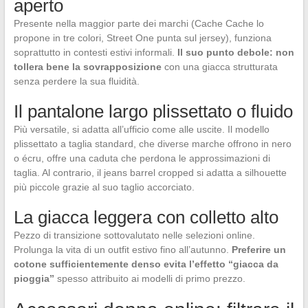
aperto
Presente nella maggior parte dei marchi (Cache Cache lo
propone in tre colori, Street One punta sul jersey), funziona
soprattutto in contesti estivi informali.
Il suo punto debole: non
tollera bene la sovrapposizione
con una giacca strutturata
senza perdere la sua fluidità.
Il pantalone largo plissettato o fluido
Più versatile, si adatta all’ufficio come alle uscite. Il modello
plissettato a taglia standard, che diverse marche offrono in nero
o écru, offre una caduta che perdona le approssimazioni di
taglia. Al contrario, il jeans barrel cropped si adatta a silhouette
più piccole grazie al suo taglio accorciato.
La giacca leggera con colletto alto
Pezzo di transizione sottovalutato nelle selezioni online.
Prolunga la vita di un outfit estivo fino all’autunno.
Preferire un
cotone sufficientemente denso evita l’effetto “giacca da
pioggia”
spesso attribuito ai modelli di primo prezzo.