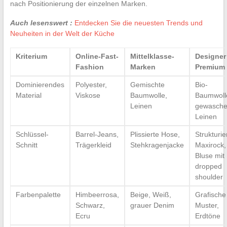
nach Positionierung der einzelnen Marken.
Auch lesenswert :
Entdecken Sie die neuesten Trends und
Neuheiten in der Welt der Küche
Kriterium
Online-Fast-
Mittelklasse-
Designer 
Fashion
Marken
Premium
Dominierendes
Polyester,
Gemischte
Bio-
Material
Viskose
Baumwolle,
Baumwoll
Leinen
gewasch
Leinen
Schlüssel-
Barrel-Jeans,
Plissierte Hose,
Strukturie
Schnitt
Trägerkleid
Stehkragenjacke
Maxirock,
Bluse mit
dropped
shoulder
Farbenpalette
Himbeerrosa,
Beige, Weiß,
Grafische
Schwarz,
grauer Denim
Muster,
Ecru
Erdtöne