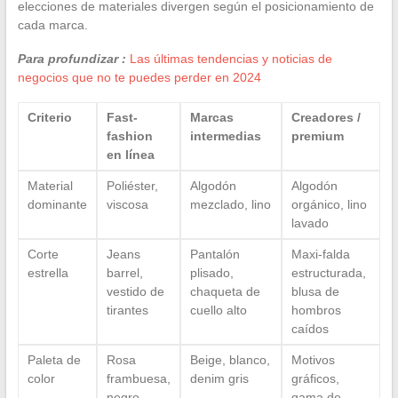
elecciones de materiales divergen según el posicionamiento de
cada marca.
Para profundizar :
Las últimas tendencias y noticias de
negocios que no te puedes perder en 2024
Criterio
Fast-
Marcas
Creadores /
fashion
intermedias
premium
en línea
Material
Poliéster,
Algodón
Algodón
dominante
viscosa
mezclado, lino
orgánico, lino
lavado
Corte
Jeans
Pantalón
Maxi-falda
estrella
barrel,
plisado,
estructurada,
vestido de
chaqueta de
blusa de
tirantes
cuello alto
hombros
caídos
Paleta de
Rosa
Beige, blanco,
Motivos
color
frambuesa,
denim gris
gráficos,
negro,
gama de