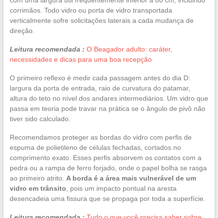
corrimãos. Todo vidro ou porta de vidro transportada
verticalmente sofre solicitações laterais a cada mudança de
direção.
Leitura recomendada :
O Beagador adulto: caráter,
necessidades e dicas para uma boa recepção
O primeiro reflexo é medir cada passagem antes do dia D:
largura da porta de entrada, raio de curvatura do patamar,
altura do teto no nível dos andares intermediários. Um vidro que
passa em teoria pode travar na prática se o ângulo de pivô não
tiver sido calculado.
Recomendamos proteger as bordas do vidro com perfis de
espuma de polietileno de células fechadas, cortados no
comprimento exato. Esses perfis absorvem os contatos com a
pedra ou a rampa de ferro forjado, onde o papel bolha se rasga
ao primeiro atrito.
A borda é a área mais vulnerável de um
vidro em trânsito
, pois um impacto pontual na aresta
desencadeia uma fissura que se propaga por toda a superfície.
Leitura recomendada :
Tudo o que você precisa saber sobre