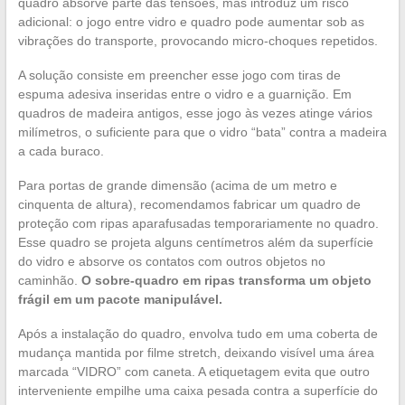
quadro absorve parte das tensões, mas introduz um risco
adicional: o jogo entre vidro e quadro pode aumentar sob as
vibrações do transporte, provocando micro-choques repetidos.
A solução consiste em preencher esse jogo com tiras de
espuma adesiva inseridas entre o vidro e a guarnição. Em
quadros de madeira antigos, esse jogo às vezes atinge vários
milímetros, o suficiente para que o vidro “bata” contra a madeira
a cada buraco.
Para portas de grande dimensão (acima de um metro e
cinquenta de altura), recomendamos fabricar um quadro de
proteção com ripas aparafusadas temporariamente no quadro.
Esse quadro se projeta alguns centímetros além da superfície
do vidro e absorve os contatos com outros objetos no
caminhão.
O sobre-quadro em ripas transforma um objeto
frágil em um pacote manipulável.
Após a instalação do quadro, envolva tudo em uma coberta de
mudança mantida por filme stretch, deixando visível uma área
marcada “VIDRO” com caneta. A etiquetagem evita que outro
interveniente empilhe uma caixa pesada contra a superfície do