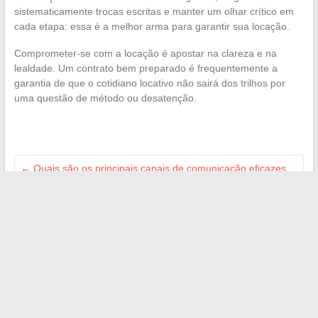
sistematicamente trocas escritas e manter um olhar crítico em
cada etapa: essa é a melhor arma para garantir sua locação.
Comprometer-se com a locação é apostar na clareza e na
lealdade. Um contrato bem preparado é frequentemente a
garantia de que o cotidiano locativo não sairá dos trilhos por
uma questão de método ou desatenção.
←
Quais são os principais canais de comunicação eficazes
no setor de saúde?
Tudo sobre a idade e a carreira de Clara Pésery, a trajetória
de uma estrela em ascensão
→
Search